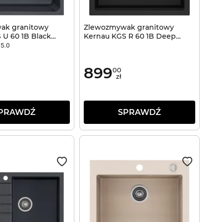
ak granitowy
Zlewozmywak granitowy
 U 60 1B Black
Kernau KGS R 60 1B Deep
Black
5.0
899
00
zł
PRAWDŹ
SPRAWDŹ