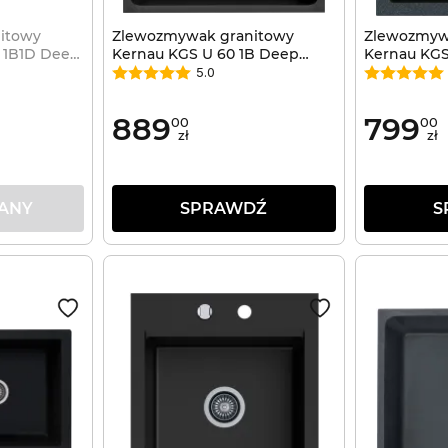
itowy
Zlewozmywak granitowy
Zlewozmyw
 1B1D Deep
Kernau KGS U 60 1B Deep
Kernau KGS
Black
Metallic
5.0
889
799
00
00
zł
zł
ANY
SPRAWDŹ
S