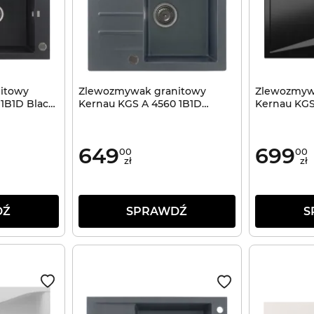
itowy
Zlewozmywak granitowy
Zlewozmyw
1B1D Black
Kernau KGS A 4560 1B1D
Kernau KGS
Graphite
Black
649
699
00
00
zł
zł
DŹ
SPRAWDŹ
S