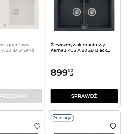
ak granitowy
Zlewozmywak granitowy
 A 50 1B1D Sand
Kernau KGS A 80 2B Black
Metallic
899
00
zł
PRZEDANY
SPRAWDŹ
Promocja