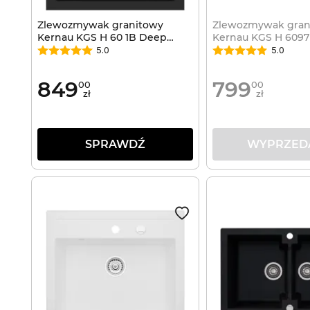
Zlewozmywak granitowy
Zlewozmywak gran
Kernau KGS H 60 1B Deep
Kernau KGS H 6097
Black
Black
5.0
5.0
849
799
00
00
zł
zł
SPRAWDŹ
WYPRZED