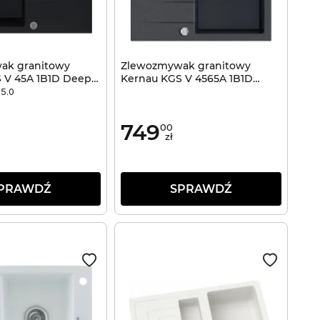
ak granitowy
Zlewozmywak granitowy
 V 45A 1B1D Deep
Kernau KGS V 4565A 1B1D
Black Metallic
5.0
749
00
zł
PRAWDŹ
SPRAWDŹ