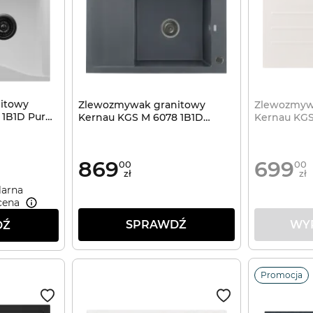
itowy
Zlewozmywak granitowy
Zlewozmyw
 1B1D Pure
Kernau KGS M 6078 1B1D
Kernau KGS
Graphite
869
699
00
00
zł
zł
larna
cena
SPRAWDŹ
WY
DŹ
Promocja