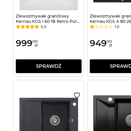
Zlewozmywak granitowy
Zlewozmywak gran
Kernau KGS I 60 1B Retro Pure
Kernau KGS A 80 2
White
Black
5.0
1.0
999
949
00
00
zł
zł
SPRAWDŹ
SPRAW