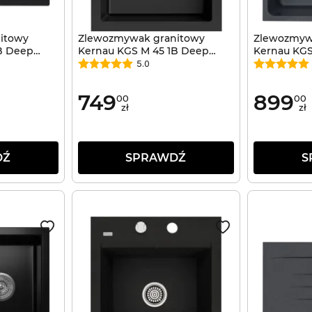
itowy
Zlewozmywak granitowy
Zlewozmyw
B Deep
Kernau KGS M 45 1B Deep
Kernau KGS
Black
Metallic
5.0
749
899
00
00
zł
zł
DŹ
SPRAWDŹ
S