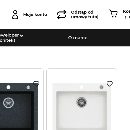
Ko
0
Odstąp od
Moje konto
pu
umowy tutaj
weloper &
O marce
chitekt