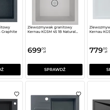
itowy
Zlewozmywak granitowy
Zlewozmyw
 Graphite
Kernau KGSM 45 1B Natural
Kernau KGS
Beige
White
699
779
00
00
zł
zł
DŹ
SPRAWDŹ
S