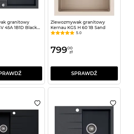
ak granitowy
Zlewozmywak granitowy
V 45A 1B1D Black
Kernau KGS H 60 1B Sand
5.0
799
00
zł
PRAWDŹ
SPRAWDŹ