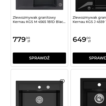
Zlewozmywak granitowy
Zlewozmywak gran
Kernau KGS M 4565 1B1D Black
Kernau KGS J 4559
Metallic
Black
779
649
00
00
zł
zł
SPRAWDŹ
SPRAW