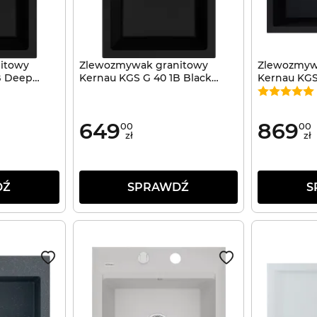
itowy
Zlewozmywak granitowy
Zlewozmyw
B Deep
Kernau KGS G 40 1B Black
Kernau KGS
Metallic
Black
649
869
00
00
zł
zł
DŹ
SPRAWDŹ
S