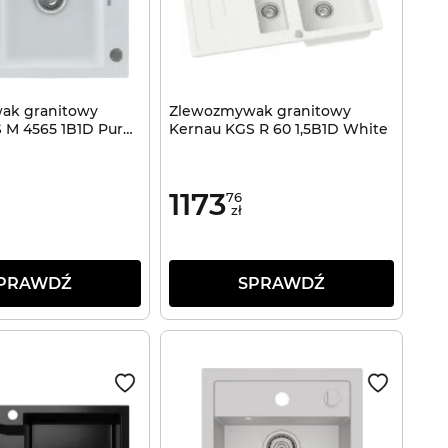
ak granitowy
Zlewozmywak granitowy
 M 4565 1B1D Pure
Kernau KGS R 60 1,5B1D White
1173
76
zł
PRAWDŹ
SPRAWDŹ