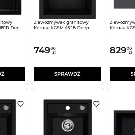
itowy
Zlewozmywak granitowy
Zlewozmyw
 1B1D Deep
Kernau KGSM 45 1B Deep
Kernau KGS
Black + Gold Metallic
Metallic
749
829
00
00
zł
zł
DŹ
SPRAWDŹ
S