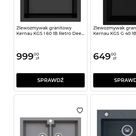
Zlewozmywak granitowy
Zlewozmywak gran
Kernau KGS I 60 1B Retro Deep
Kernau KGS G 40 1
Black
Black
999
649
00
00
zł
zł
SPRAWDŹ
SPRAW