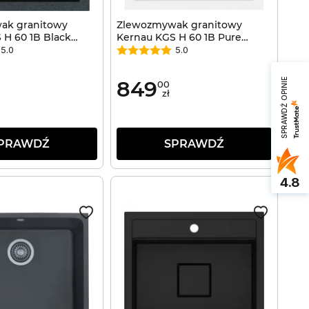
ak granitowy
Zlewozmywak granitowy
 H 60 1B Black
Kernau KGS H 60 1B Pure
White
5.0
5.0
849
SPRAWDŹ OPINIE
00
zł
PRAWDŹ
SPRAWDŹ
4.8