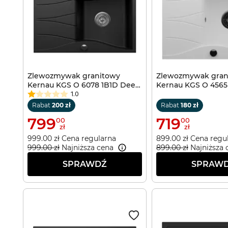
Zlewozmywak granitowy
Zlewozmywak gran
Kernau KGS O 6078 1B1D Deep
Kernau KGS O 4565
Black
White
1.0
Rabat
200 zł
Rabat
180 zł
799
719
00
00
zł
zł
999.00 zł Cena regularna
899.00 zł Cena regu
999.00 zł
Najniższa cena
899.00 zł
Najniższa 
SPRAWDŹ
SPRAW