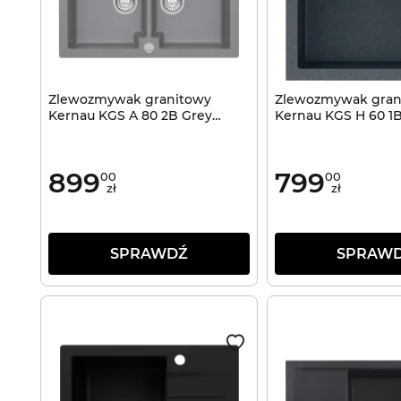
Zlewozmywak granitowy
Zlewozmywak gran
Kernau KGS A 80 2B Grey
Kernau KGS H 60 1B
Metallic
899
799
00
00
zł
zł
SPRAWDŹ
SPRAW