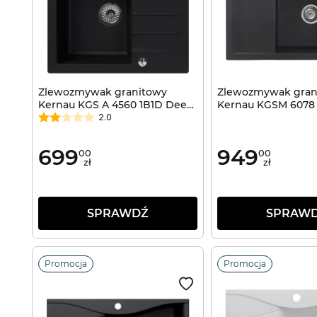
Zlewozmywak granitowy
Zlewozmywak gran
Kernau KGS A 4560 1B1D Deep
Kernau KGSM 6078 
Black
Metallic
2.0
699
949
00
00
zł
zł
SPRAWDŹ
SPRAW
Promocja
Promocja