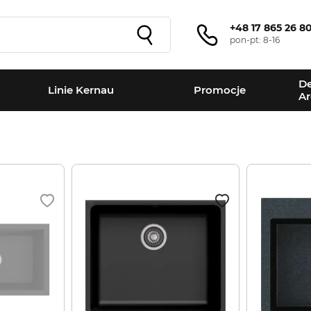
+48 17 865 26 8
pon-pt: 8-16
De
Linie Kernau
Promocje
Ar