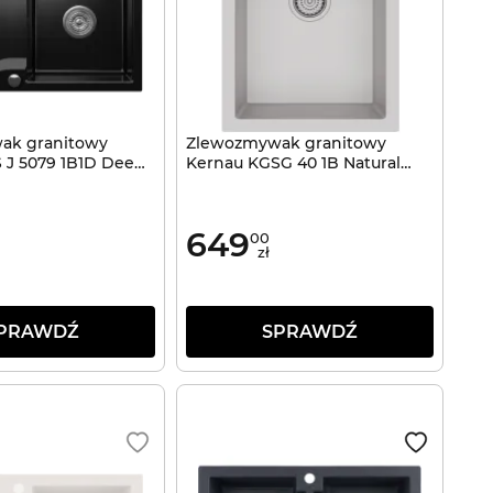
ak granitowy
Zlewozmywak granitowy
 J 5079 1B1D Deep
Kernau KGSG 40 1B Natural
Beige
649
00
zł
PRAWDŹ
SPRAWDŹ