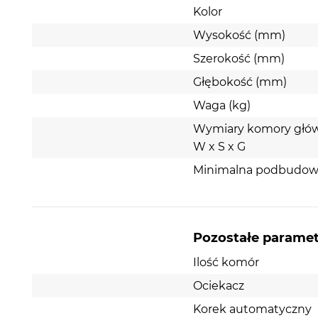
wyłącznie przy zakupie w zestawie ze
Kolor
zlewozmywakiem granitowym.
Wysokość (mm)
Szerokość (mm)
Głębokość (mm)
Waga (kg)
Zlewozmywak granitowy Kernau KGS J 45
Wymiary komory głó
W x S x G
Zlewozmywak granitowy KGS J 4559 1B1D w kolorze 
estetykę z funkcjonalnością. Wykonany z wytrzy
Minimalna podbudow
eleganckim wykończeniem. To sprawia, że sprawdz
Pozostałe parame
Ilość komór
Ociekacz
Korek automatyczny