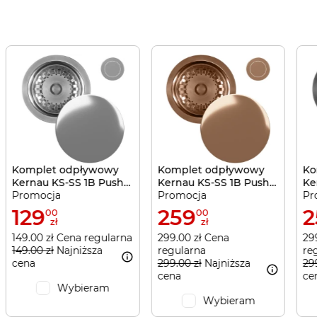
Komplet odpływowy
Komplet odpływowy
Ko
Kernau KS-SS 1B Push-
Kernau KS-SS 1B Push-
Ke
Promocja
Promocja
Pr
Push Silver
Push Copper
Pu
129
259
2
00
00
zł
zł
149.00 zł Cena regularna
299.00 zł Cena
29
149.00 zł
Najniższa
regularna
re
cena
299.00 zł
Najniższa
29
cena
ce
Wybieram
Wybieram