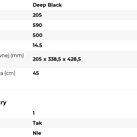
Deep Black
205
590
500
14.5
59 1B1D Deep Black 59x50cm
wnej (mm)
205 x 338,5 x 428,5
deep black to wysokiej klasy wybór dla każdej kuchni, 
małego konglomeratu granitowego, zlewozmywak cechuj
a (cm)
45
i się w różnorodnych aranżacjach kuchennych.
try
NAJWAŻNIEJSZE PARAMETRY
1
Typ montażu:
Nablatowy
Tak
Typ syfonu:
Saving Space
Nie