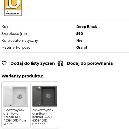
Kolor
Deep Black
Szerokość (mm)
590
Korek automatyczny
Nie
Materiał korpusu
Granit
Dodaj do listy życzeń
Dodaj do porównania
Warianty produktu:
Zlewozmywak
Zlewozmywak
granitowy
granitowy
Kernau KGS J
Kernau KGS J
4559 1B1D Pure
4559 1B1D
White
Graphite