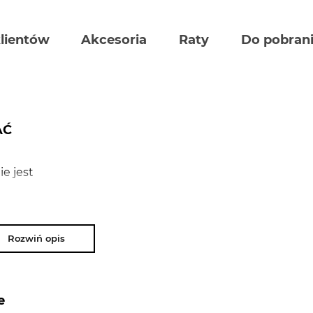
klientów
Akcesoria
Raty
Do pobran
AĆ
e jest
rach.
ano,
Rozwiń opis
e
iązuje