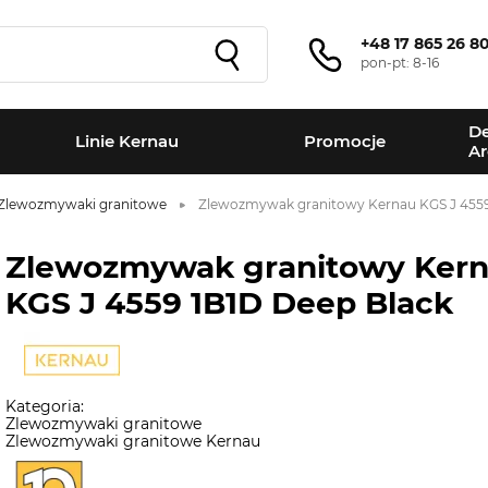
+48 17 865 26 8
pon-pt: 8-16
De
Linie Kernau
Promocje
Ar
Zlewozmywaki granitowe
Zlewozmywak granitowy Kernau KGS J 4559
Zlewozmywak granitowy Ker
KGS J 4559 1B1D Deep Black
Kategoria:
Zlewozmywaki granitowe
Zlewozmywaki granitowe Kernau