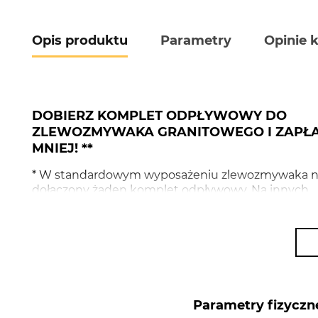
Opis produktu
Parametry
Opinie 
DOBIERZ KOMPLET ODPŁYWOWY DO
ZLEWOZMYWAKA GRANITOWEGO I ZAPŁ
MNIEJ! **
* W standardowym wyposażeniu zlewozmywaka ni
dołączony żaden komplet odpływowy. Na innych
naszych aukcjach znajdziesz syfony w różnych kolo
Możesz dobrać korek w wersji srebrnej lub Gold N
Gun Metal Nano, Rose Gold Nano czy Matt Black.
Odpowiedni komplet odpływowy znajdziesz w
proponowanych zestawach, które znajdują się na
początku aukcji zlewozmywaka.
Parametry fizyczn
** Obniżona cena na komplet odpływowy obow