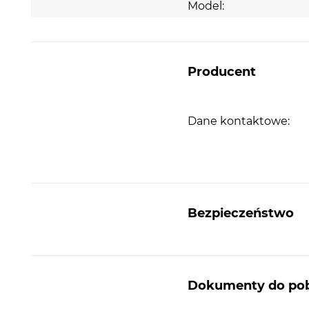
Model:
możesz go umieścić z ociekaczem po lewej lub pr
stronie - w zależności od Twoich potrzeb.
Jakość to nasz priorytet
Producent
Zlew jest wykonany z konglomeratu granitowego
najwyższej jakości. To zapewnia trwałość na
lata. Zlewozmywak jest odporny zarówno na wysoki
Dane kontaktowe:
i niskie temperatury. Wszystko po to, by zapewnić 
największy komfort w codziennych obowiązkach.
Odpowiednio wyprofilowany ociekacz przyspiesza
spływanie wody, przez co minimalizuje powstawan
osadów z kamienia.
Bezpieczeństwo
Dokumenty do pob