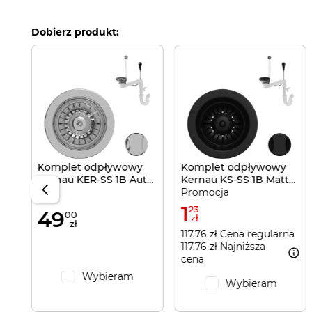
Dobierz produkt:
e
rna
Komplet odpływowy
Komplet odpływowy
Kernau KER-SS 1B Aut
Kernau KS-SS 1B Matt
Promocja
Silver
Black
1
23
49
00
zł
zł
117.76 zł Cena regularna
117.76 zł
Najniższa
cena
Wybieram
Wybieram