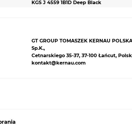
KGS J 4559 1B1D Deep Black
awej
GT GROUP TOMASZEK KERNAU POLSK
e, jak
Sp.K.,
Ci jak
Cetnarskiego 35-37, 37-100 Łańcut, Polsk
kontakt@kernau.com
ie
SPECYFIKACJA TECHNICZNA
WZORNICTWO
rania
MATERIAŁ: GRANIT