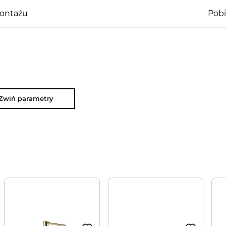
KOLORYSTYKA: Deep Black
montażu
Pobi
FUNKCJONALNOŚĆ
KOREK AUTOMATYCZNY: TAK
ODPŁYW 3 i 1/2”: TAK
ZLEWOZMYWAK ODWRACALNY: TAK
ODPORNOŚĆ NA SZOK TERMICZNY: TAK
Zwiń parametry
WYSOKA ODPORNOŚĆ NA USZKODZENIA
MECHANICZNE: TAK
ŁATWOŚĆ W KONSERWACJI: TAK
ODPORNOŚĆ NA ZABRUDZENIA: TAK