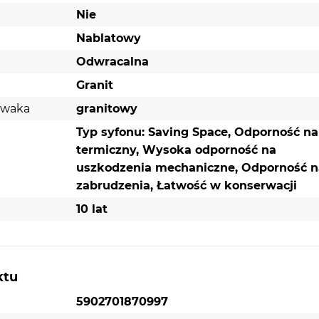
Ilość komór:
1 komora + ociekacz
Nie
Materiał:
Granit
Nablatowy
Kolorystyka:
Graphite
Odwracalna
Odpływ 3 i 1/2"
Granit
Odporność na szok termiczny
ywaka
granitowy
Szerokość:
59 cm
Typ syfonu: Saving Space, Odporność na
Kolor:
Deep Black
termiczny, Wysoka odporność na
uszkodzenia mechaniczne, Odporność n
zabrudzenia, Łatwość w konserwacji
 Deep
10 lat
45 cm.
ktu
z
. Co
5902701870997
że