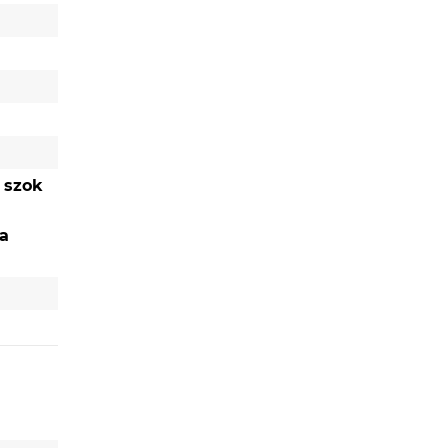
 szok
a