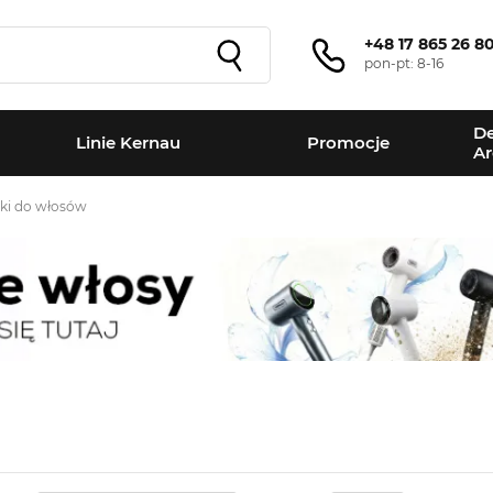
+48 17 865 26 8
pon-pt: 8-16
De
Linie Kernau
Promocje
Ar
rki do włosów