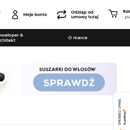
Ko
0
Odstąp od
Moje konto
pu
umowy tutaj
weloper &
O marce
chitekt
SPRAWDŹ OPINIE