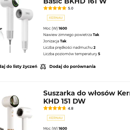
Basic BKHD 161 W
5.0
Moc (W)
1600
Nawiew zimnego powietrza
Tak
Jonizacja
Tak
Liczba prędkości nadmuchu
2
Liczba poziomów temperatury
5
aj do listy życzeń
Dodaj do porównania
Suszarka do włosów Ke
KHD 151 DW
4.8
Moc (W)
1600