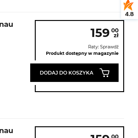
4.8
rnau
159
00
zł
Raty: Sprawdź
Produkt dostępny w magazynie
DODAJ DO KOSZYKA
rnau
00