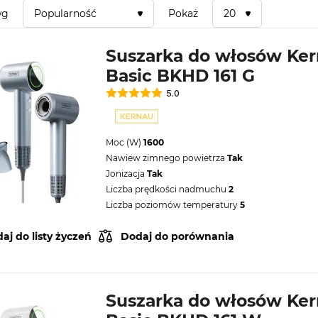
wg
Popularność
Pokaż
20
Suszarka do włosów Ke
Basic BKHD 161 G
5.0
Moc (W)
1600
Nawiew zimnego powietrza
Tak
Jonizacja
Tak
Liczba prędkości nadmuchu
2
Liczba poziomów temperatury
5
aj do listy życzeń
Dodaj do porównania
Suszarka do włosów Ke