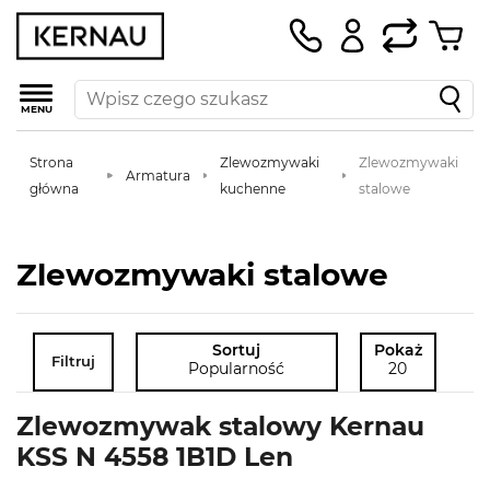
MENU
Strona
Zlewozmywaki
Zlewozmywaki
Armatura
główna
kuchenne
stalowe
Zlewozmywaki stalowe
Sortuj
Pokaż
Filtruj
Popularność
20
Zlewozmywak stalowy Kernau
KSS N 4558 1B1D Len