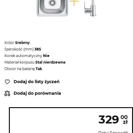
Kolor
Srebrny
Szerokość (mm)
385
Korek automatyczny
Nie
Materiał korpusu
Stal nierdzewna
Otwor na baterię
Tak
Dodaj do listy życzeń
Dodaj do porównania
329
00
zł
Raty: Sprawdź