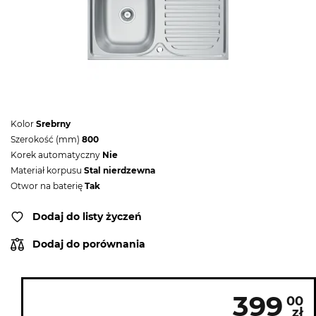
Kolor
Srebrny
Szerokość (mm)
800
Korek automatyczny
Nie
Materiał korpusu
Stal nierdzewna
Otwor na baterię
Tak
Dodaj do listy życzeń
Dodaj do porównania
399
00
zł