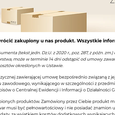
rócić zakupiony u nas produkt. Wszystkie infor
enta (tekst jedn. Dz.U. z 2020 r., poz. 287, z późn. zm.)
stwa, może w terminie 14 dni odstąpić od umowy zawart
kosztów określonych w Ustawie.
zycznej zawierającej umowę bezpośrednio związaną z jej 
eru zawodowego, wynikającego w szczególności z przedmi
ów o Centralnej Ewidencji i Informacji o Działalności G
akupionych produktów. Zamówiony przez Ciebie produkt m
towar musi być pełnowartościowy i nie posiadać znamion
edaży, za wyjątkiem kosztów dodatkowych wynikających