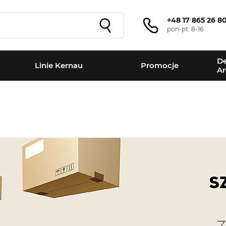
+48 17 865 26 8
pon-pt: 8-16
De
Linie Kernau
Promocje
Ar