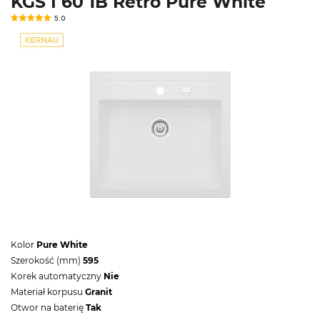
KGS I 60 1B Retro Pure White
5.0
Kolor
Pure White
Szerokość (mm)
595
Korek automatyczny
Nie
Materiał korpusu
Granit
Otwor na baterię
Tak