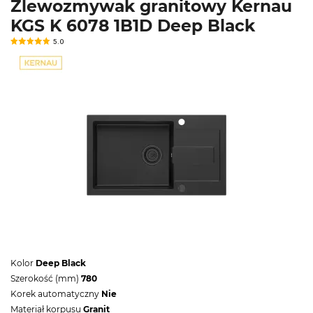
Zlewozmywak granitowy Kernau
KGS K 6078 1B1D Deep Black
5.0
Kolor
Deep Black
Szerokość (mm)
780
Korek automatyczny
Nie
Materiał korpusu
Granit