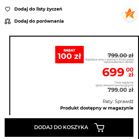
Dodaj do listy życzeń
Dodaj do porównania
RABAT
100 zł
799.00 zł
Najniższa cena z ostatnich 30 dni przed
wprowadzeniem obniżki
699
00
zł
Cena regularna
(poza okresami promocyjnymi)
799.00 zł
Raty: Sprawdź
Produkt dostępny w magazynie
DODAJ DO KOSZYKA