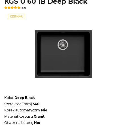
KGS U 60 1B Deep Black
5.0
Kolor
Deep Black
Szerokość (mm)
540
Korek automatyczny
Nie
Materiał korpusu
Granit
Otwor na baterię
Nie