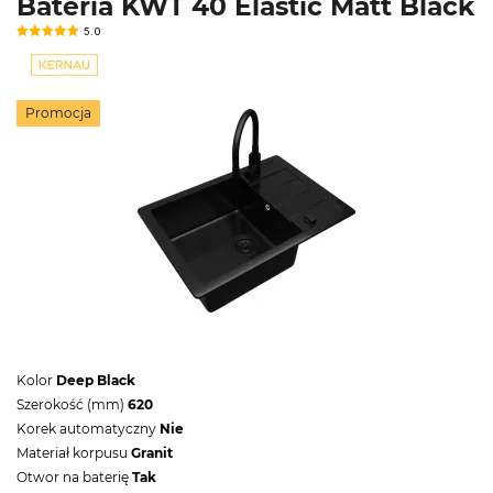
Bateria KWT 40 Elastic Matt Black
5.0
Promocja
Kolor
Deep Black
Szerokość (mm)
620
Korek automatyczny
Nie
Materiał korpusu
Granit
Otwor na baterię
Tak