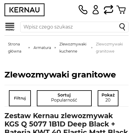
MENU
Strona
Zlewozmywaki
Zlewozmywaki
Armatura
główna
kuchenne
granitowe
Zlewozmywaki granitowe
Sortuj
Pokaż
Filtruj
Popularność
20
Zestaw Kernau zlewozmywak
KGS Q 5077 1B1D Deep Black +
Bateria KWT 40 Elastic Matt Black