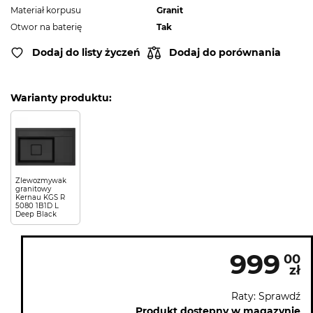
Materiał korpusu
Granit
Otwor na baterię
Tak
Dodaj do listy życzeń
Dodaj do porównania
Warianty produktu:
Zlewozmywak
granitowy
Kernau KGS R
5080 1B1D L
Deep Black
999
00
zł
Raty: Sprawdź
Produkt dostępny w magazynie