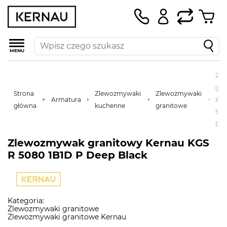
MENU
Zl
gra
Strona
Zlewozmywaki
Zlewozmywaki
Armatura
Ker
główna
kuchenne
granitowe
508
Dee
Zlewozmywak granitowy Kernau KGS
R 5080 1B1D P Deep Black
Kategoria:
Zlewozmywaki granitowe
Zlewozmywaki granitowe Kernau