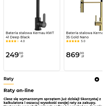
Bateria stalowa Kernau KWT
Bateria stalowa Kerna
41 Deep Black
35 Gold Nano
4.0
5.0
249
869
00
00
zł
zł
Raty
Raty on-line
Ciesz się wymarzonym sprzętem już dzisiaj! Skorzystaj z
kalkulatora i oszacuj wysokość swojej raty za zakupy.