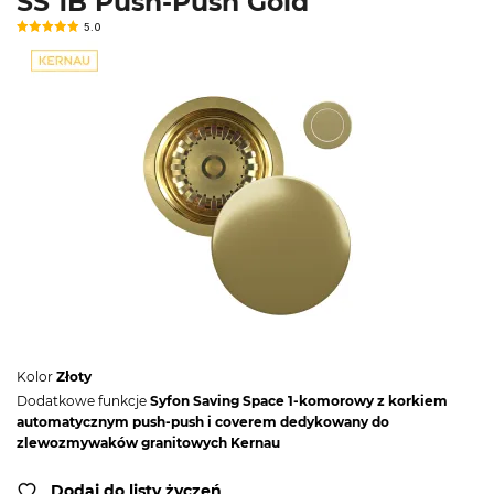
SS 1B Push-Push Gold
5.0
Kolor
Złoty
Dodatkowe funkcje
Syfon Saving Space 1-komorowy z korkiem
automatycznym push-push i coverem dedykowany do
zlewozmywaków granitowych Kernau
Dodaj do listy życzeń