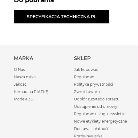
Do pobrania
SPECYFIKACJA TECHNICZNA PL
MARKA
SKLEP
O Nas
Jak kupować
Nasza misja
Regulamin
Jakość
Polityka prywatności
Kernau na PIĄTKĘ
Zwrot towaru
Modele 3D
Odbiór zużytego sprzętu
Odstąpienie od umowy
Regulamin usługi newsletter
Nowe etykiety energetyczne
Dostawa i płatność
Porównywarka