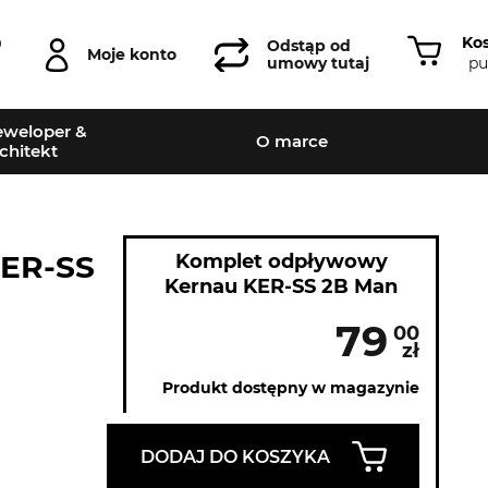
Ko
0
Odstąp od
Moje konto
pu
umowy tutaj
weloper &
O marce
chitekt
KER-SS
Komplet odpływowy
Kernau KER-SS 2B Man
79
00
zł
Produkt dostępny w magazynie
DODAJ DO KOSZYKA