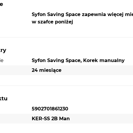
e
yfonów
Syfon Saving Space zapewnia więcej mi
w szafce poniżej
nie
try
orka.
dą
ie
Syfon Saving Space, Korek manualny
ięty.
24 miesiące
ktu
5902701861230
KER-SS 2B Man