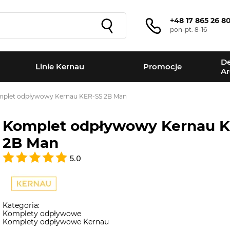
+48 17 865 26 8
pon-pt: 8-16
De
Linie Kernau
Promocje
Ar
plet odpływowy Kernau KER-SS 2B Man
Komplet odpływowy Kernau 
2B Man
5.0
Kategoria:
Komplety odpływowe
Komplety odpływowe Kernau