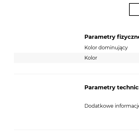
przeciekania.
Parametry fizyczn
Kolor dominujący
Kolor
Parametry techni
Więcej miejsca
Dodatkowe informacj
Zestaw KER-SS 2B manual to produkt, który pasuj
zlewozmywaków granitowych marki Kernau. Możn
zamontować zarówno w
2-komorowych
, jak
1,5-
komorowych
. KER-SS 2M Manual został wyposaż