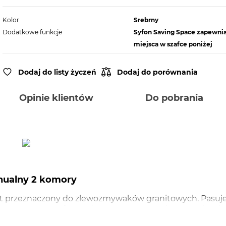
Kolor
Srebrny
Dodatkowe funkcje
Syfon Saving Space zapewnia
miejsca w szafce poniżej
Dodaj do listy życzeń
Dodaj do porównania
Opinie klientów
Do pobrania
ualny 2 komory
t przeznaczony do zlewozmywaków granitowych. Pasuj
 Zastosowany syfon Saving Space zapewnia znacznie wię
ia gwarantuje wieloletnie użytkowanie i pewność braku