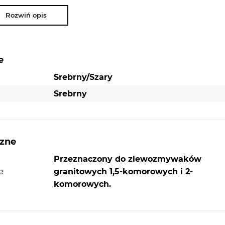
Rozwiń opis
NAJWAŻNIEJSZE PARAMETRY:
e
Oszczędność miejsca
Srebrny/Szary
Korek manualny
Srebrny
Przeznaczenie: do zlewów granitowych m
Kernau
Syfon Saving Space 2 - komorowy
czne
Przeznaczony do zlewozmywaków
e
granitowych 1,5-komorowych i 2-
komorowych.
e do
a go
ony