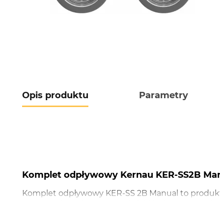
Opis produktu
Parametry
Komplet odpływowy Kernau KER-SS2B Man
Komplet odpływowy KER-SS 2B Manual to produk
zarówno do 1,5-komorowych, jaki i 2-komorowych.
miejsca w szafce poniżej. Wysoka jakość wykonan