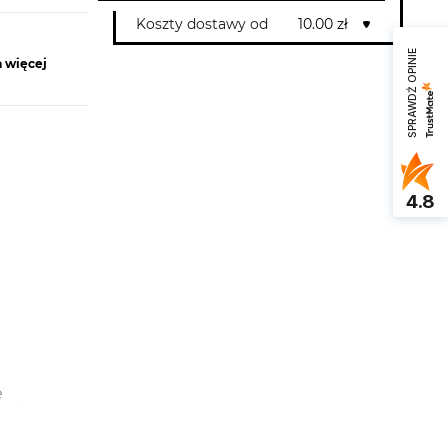
Koszty dostawy od
10.00 zł
SPRAWDŹ OPINIE
 więcej
4.8
e
cej