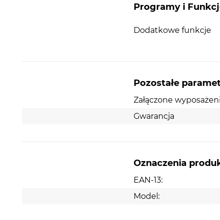
w
syfon Saving Space
. Jego budowa gwarantuje
Programy i Funkcj
znacznie większą ilość miejsca niż w przypadku s
standardowych.
Dodatkowe funkcje
Prosta obsługa
Komplet odpływowy w swoim wyposażeniu
posiada
korek manualny
. Oznacza to, że opróżnia
Pozostałe parame
korowy z wody następuje po ręcznym usunięciu k
W przypadku kiedy chcemy napełnić komorę wo
Załączone wyposażen
wystarczy wcisnąć korek, a odpływ zostanie zamkn
Gwarancja
Oznaczenia produ
EAN-13:
Model: