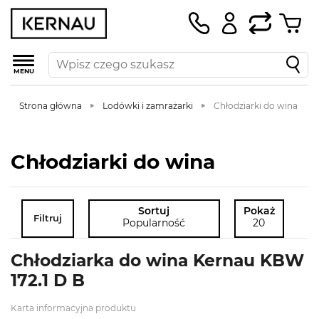
MENU
Strona główna
Lodówki i zamrażarki
Chłodziarki do wina
Chłodziarki do wina
Sortuj
Pokaż
Filtruj
Popularność
20
Chłodziarka do wina Kernau KBW
172.1 D B
Karta informacyjna produktu