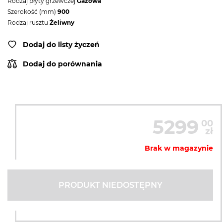
Rodzaj płyty grzewczej
Gazowa
Szerokość (mm)
900
Rodzaj rusztu
Żeliwny
Dodaj do listy życzeń
Dodaj do porównania
5299
00
zł
Brak w magazynie
PRODUKT NIEDOSTĘPNY