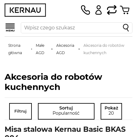
MENU
Strona
Małe
Akcesoria
Akcesoria do robotów
główna
AGD
AGD
kuchennych
Akcesoria do robotów
kuchennych
Sortuj
Pokaż
Filtruj
Popularność
20
Misa stalowa Kernau Basic BKAS