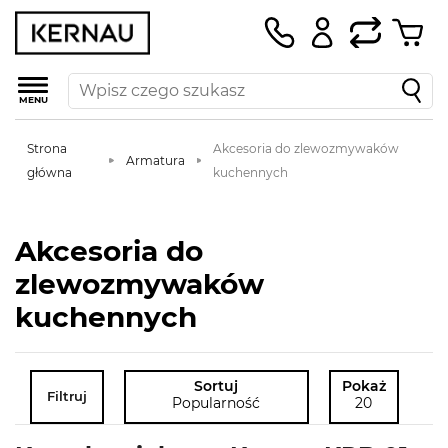
MENU
Strona
Akcesoria do zlewozmywaków
Armatura
główna
kuchennych
Akcesoria do
zlewozmywaków
kuchennych
Sortuj
Pokaż
Filtruj
Popularność
20