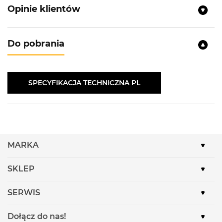
Kolor:
Czarny matowy
Opinie klientów
Materiał wykonania:
Stal
Przeznaczenie:
Zlewozmywaki
Do pobrania
Dedykowany model:
KGS R 60 1B, KGS R 70 1B
W zestawie:
Sitko odpływowe, przelew, syfon
Saving Space
SPECYFIKACJA TECHNICZNA PL
MARKA
SKLEP
SERWIS
Dołącz do nas!