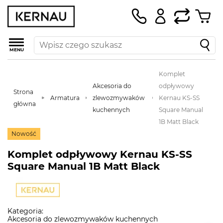
MENU
Komplet
Akcesoria do
odpływowy
Strona
Armatura
zlewozmywaków
Kernau KS-SS
główna
kuchennych
Square Manual
1B Matt Black
Nowość
Komplet odpływowy Kernau KS-SS
Square Manual 1B Matt Black
Kategoria:
Akcesoria do zlewozmywaków kuchennych