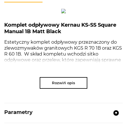
Komplet odpływowy Kernau KS-SS Square
Manual 1B Matt Black
Estetyczny komplet odpływowy przeznaczony do
zlewozmywaków granitowych KGS R 70 1B oraz KGS
R 60 1B. W skład kompletu wchodzi sitko
odpływowe oraz przelew, które zapewniają sprawne
odprowadzanie wody podczas codziennego
użytkowania. Syfon znajdujący się w zestawie to
syfon typu Saving Space. Jego kształt pozwala
Rozwiń opis
zaoszczędzić miejsce w szafce pod zlewem. Dzięki
temu łatwiej pomieścisz kosze na odpady.
Parametry
NAJWAŻNIEJSZE PARAMETRY