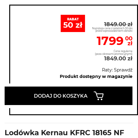
RABAT
50 zł
1849.00 zł
Najniższa cena z ostatnich 30 dni
przed wprowadzeniem obniżki
1799
00
zł
Cena regularna
(poza okresami promocyjnymi)
1849.00 zł
Raty: Sprawdź
Produkt dostępny w magazynie
DODAJ DO KOSZYKA
Lodówka Kernau KFRC 18165 NF