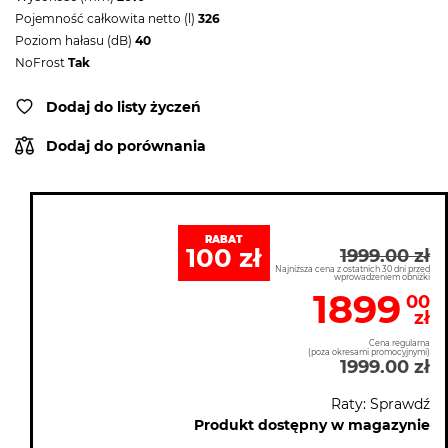
Pojemność całkowita netto (l)
326
Poziom hałasu (dB)
40
NoFrost
Tak
Dodaj do listy życzeń
Dodaj do porównania
RABAT
100 zł
1999.00 zł
Najniższa cena z ostatnich 30 dni przed
wprowadzeniem obniżki
1899
00
zł
Cena regularna
(poza okresami promocyjnymi)
1999.00 zł
Raty: Sprawdź
Produkt dostępny w magazynie