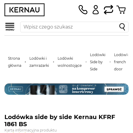
MENU
Lodówki
Lodówki
Strona
Lodówki i
Lodówki
Side by
french
główna
zamrażarki
wolnostojące
Side
door
Lodówka side by side Kernau KFRF
1861 BS
Karta informacyjna produktu