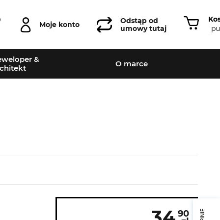
Ko
0
Odstąp od
Moje konto
pu
umowy tutaj
weloper &
O marce
chitekt
34
90