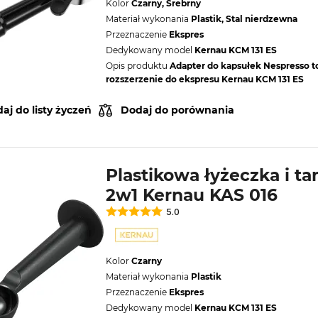
Kolor
Czarny, Srebrny
Materiał wykonania
Plastik, Stal nierdzewna
Przeznaczenie
Ekspres
Dedykowany model
Kernau KCM 131 ES
Opis produktu
Adapter do kapsułek Nespresso t
rozszerzenie do ekspresu Kernau KCM 131 ES
aj do listy życzeń
Dodaj do porównania
Plastikowa łyżeczka i t
2w1 Kernau KAS 016
5.0
Kolor
Czarny
Materiał wykonania
Plastik
Przeznaczenie
Ekspres
Dedykowany model
Kernau KCM 131 ES