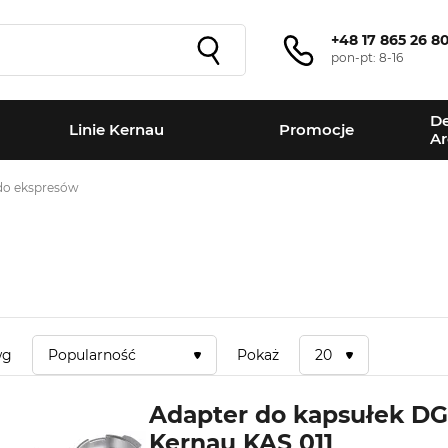
+48 17 865 26 8
pon-pt: 8-16
De
Linie Kernau
Promocje
Ar
do ekspresów
wg
Popularność
Pokaż
20
Adapter do kapsułek DG
Kernau KAS 011