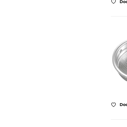
Dod
Dod