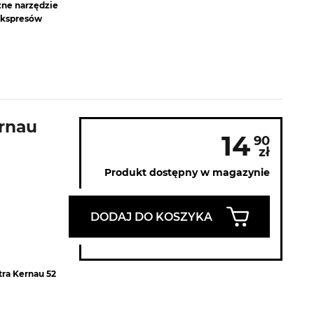
zne narzędzie
ekspresów
ernau
14
90
zł
Produkt dostępny w magazynie
DODAJ DO KOSZYKA
ltra Kernau 52