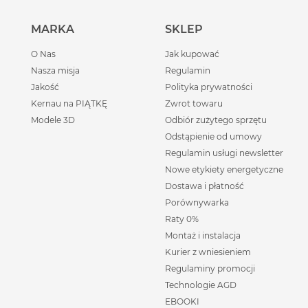
MARKA
SKLEP
O Nas
Jak kupować
Nasza misja
Regulamin
Jakość
Polityka prywatności
Kernau na PIĄTKĘ
Zwrot towaru
Modele 3D
Odbiór zużytego sprzętu
Odstąpienie od umowy
Regulamin usługi newsletter
Nowe etykiety energetyczne
Dostawa i płatność
Porównywarka
Raty 0%
Montaż i instalacja
Kurier z wniesieniem
Regulaminy promocji
Technologie AGD
EBOOKI