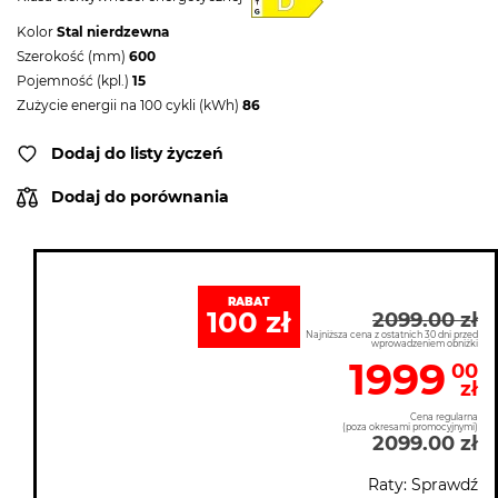
Kolor
Stal nierdzewna
Szerokość (mm)
600
Pojemność (kpl.)
15
Zużycie energii na 100 cykli (kWh)
86
Dodaj do listy życzeń
Dodaj do porównania
RABAT
100 zł
2099.00 zł
Najniższa cena z ostatnich 30 dni przed
wprowadzeniem obniżki
1999
00
zł
Cena regularna
(poza okresami promocyjnymi)
2099.00 zł
Raty: Sprawdź