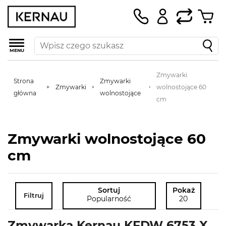
MENU
Zmywarki
Strona
Zmywarki
Zmywarki
wolnostojące 60
główna
wolnostojące
cm
Zmywarki wolnostojące 60
cm
Sortuj
Pokaż
Filtruj
Popularność
20
Zmywarka Kernau KFDW 6753 X