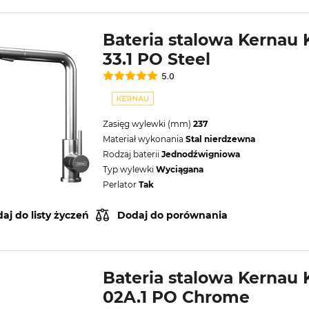
Bateria stalowa Kernau
33.1 PO Steel
5.0
Zasięg wylewki (mm)
237
Materiał wykonania
Stal nierdzewna
Rodzaj baterii
Jednodźwigniowa
Typ wylewki
Wyciągana
Perlator
Tak
aj do listy życzeń
Dodaj do porównania
Bateria stalowa Kernau
02A.1 PO Chrome