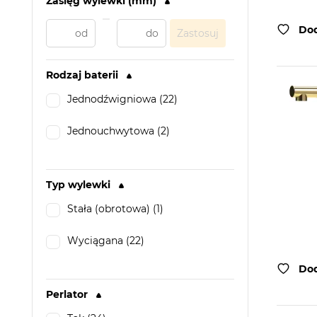
Zasięg wylewki (mm)
Dod
Zastosuj
Rodzaj baterii
Jednodźwigniowa (22)
Jednouchwytowa (2)
Typ wylewki
Stała (obrotowa) (1)
Wyciągana (22)
Dod
Perlator