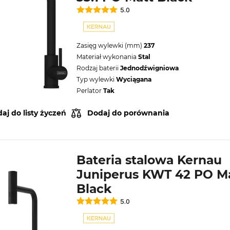
5.0
Zasięg wylewki (mm)
237
Materiał wykonania
Stal
Rodzaj baterii
Jednodźwigniowa
Typ wylewki
Wyciągana
Perlator
Tak
aj do listy życzeń
Dodaj do porównania
Bateria stalowa Kernau
Juniperus KWT 42 PO M
Black
5.0