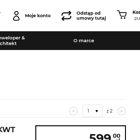
Ko
0
Odstąp od
Moje konto
pu
umowy tutaj
weloper &
O marce
chitekt
1
z 2
 KWT
599
00