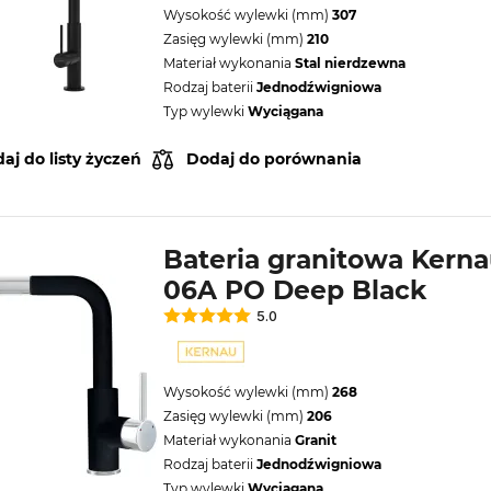
Wysokość wylewki (mm)
307
Zasięg wylewki (mm)
210
Materiał wykonania
Stal nierdzewna
Rodzaj baterii
Jednodźwigniowa
Typ wylewki
Wyciągana
aj do listy życzeń
Dodaj do porównania
Bateria granitowa Kern
06A PO Deep Black
5.0
Wysokość wylewki (mm)
268
Zasięg wylewki (mm)
206
Materiał wykonania
Granit
Rodzaj baterii
Jednodźwigniowa
Typ wylewki
Wyciągana