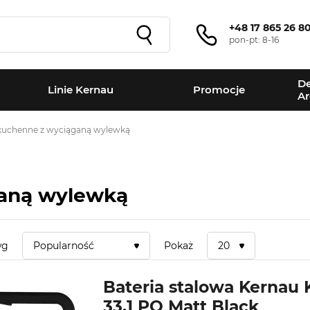
+48 17 865 26 8
pon-pt: 8-16
De
Linie Kernau
Promocje
Ar
 kuchenne z wyciąganą wylewką
ganą wylewką
wg
Popularność
Pokaż
20
Bateria stalowa Kernau
33.1 PO Matt Black