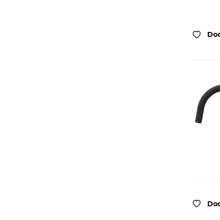
Dod
Dod