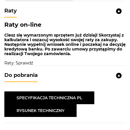
Wybór należy do Ciebie
Raty
Bateria KWT 05A PO pasuje zarówno do
Raty on-line
zlewozmywaków granitowych, jak i stalowych.
Dobierz do niej zlew, który według Ciebie pasuje
Ciesz się wymarzonym sprzętem już dzisiaj! Skorzystaj z
najbardziej i stwórz swoją idealna strefę zmywania.
kalkulatora i oszacuj wysokość swojej raty za zakupy.
Masz do wyboru nie tylko materiał z jakiego będzie
Następnie wypełnij wniosek online i poczekaj na decyzję
kredytową banku. Po zawarciu umowy przystąpimy do
zlew: granit czy stal, ale również jego kolor. W
realizacji Twojego zamówienia.
naszym asortymencie znajdziesz zlewozmywaki w
klasycznej czerni i bieli, jak również np w kolorze
Raty: Sprawdź
ciemnej stali. Wybór należy do Ciebie.
Do pobrania
SPECYFIKACJA TECHNICZNA PL
SPECYFIKACJA TECHNICZNA
RYSUNEK TECHNICZNY
Wzornictwo