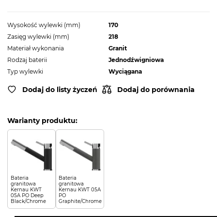
Wysokość wylewki (mm)
170
Zasięg wylewki (mm)
218
Materiał wykonania
Granit
Rodzaj baterii
Jednodźwigniowa
Typ wylewki
Wyciągana
Dodaj do listy życzeń
Dodaj do porównania
Warianty produktu:
Bateria
Bateria
granitowa
granitowa
Kernau KWT
Kernau KWT 05A
05A PO Deep
PO
Black/Chrome
Graphite/Chrome