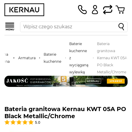
MENU
Baterie
Bateria
kuchenne
granitowa
trona
Baterie
Armatura
z
Kernau KWT 05A
łówna
kuchenne
wyciąganą
PO Black
wylewką
Metallic/Chrome
Bateria granitowa Kernau KWT 05A PO
Black Metallic/Chrome
5.0