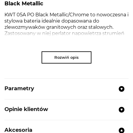
Black Metallic
KWT 05A PO Black Metallic/Chrome to nowoczesna i
stylowa bateria idealnie dopasowana do
zlewozmywaków granitowych oraz stalowych.
Zastosowany w niej perlator napowietrza strumień
wody, dzięki czemu staje się ona bardziej miękka, co
zapobiega pojawianiu się zacieków na naczyniach i
zlewozmywaku. Bateria posiada wyciąganą
Rozwiń opis
wylewkę, która pomaga przy zmywaniu dużych
gabarytowo naczyń, jak i samego zlewozmywaka.
Parametry
NAJWAŻNIEJSZE PARAMETRY
Kolor:
Black Metallic/Chrome
Opinie klientów
Do zlewozmywaków stalowych i
granitowych
Obrotowa wylewka
Akcesoria