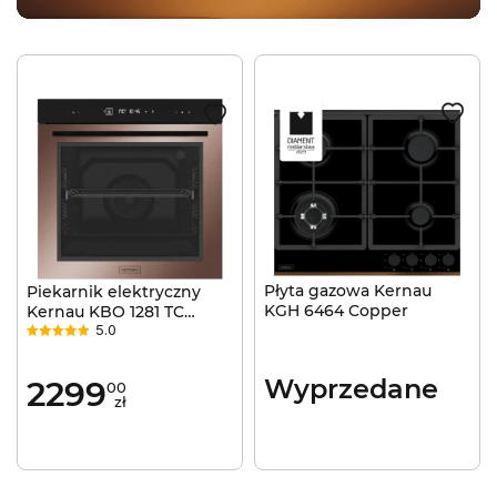
Płyta gazowa Kernau
Piekarnik elektryczny
KGH 6464 Copper
Kernau KBO 1281 TC
5.0
Copper Grill Termoobieg
3D
Wyprzedane
2299
00
zł