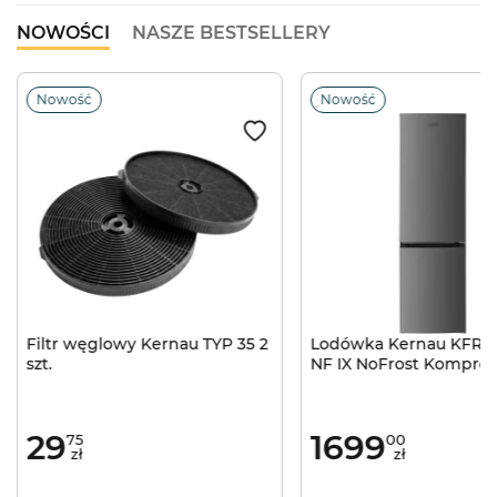
NOWOŚCI
NASZE BESTSELLERY
Nowość
Nowość
Filtr węglowy Kernau TYP 35 2
Lodówka Kernau KFRC 1
szt.
NF IX NoFrost Kompres
inwerterowy 181cm Ino
29
1699
75
00
zł
zł