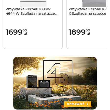
Zmywarka Kernau KFDW
Zmywarka Kernau KFD
4644 W Szuflada na sztućce
X Szuflada na sztućce 
45cm Biała
Inox
1699
1899
00
00
zł
zł