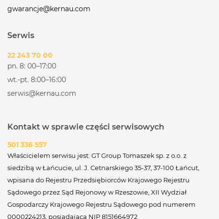
gwarancje@kernau.com
Serwis
22 243 70 00
pn. 8: 00–17:00
wt.-pt. 8:00–16:00
serwis@kernau.com
Kontakt w sprawie części serwisowych
501 336 557
Właścicielem serwisu jest: GT Group Tomaszek sp. z o.o. z
siedzibą w Łańcucie, ul. J. Cetnarskiego 35-37, 37-100 Łańcut,
wpisana do Rejestru Przedsiębiorców Krajowego Rejestru
Sądowego przez Sąd Rejonowy w Rzeszowie, XII Wydział
Gospodarczy Krajowego Rejestru Sądowego pod numerem
0000224213, posiadająca NIP 8151664972