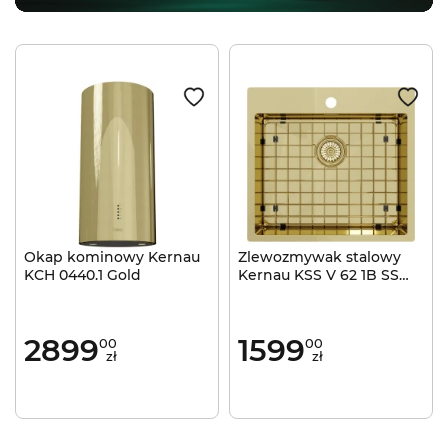
Okap kominowy Kernau
Zlewozmywak stalowy
KCH 0440.1 Gold
Kernau KSS V 62 1B SS
Gold
2899
1599
00
00
zł
zł