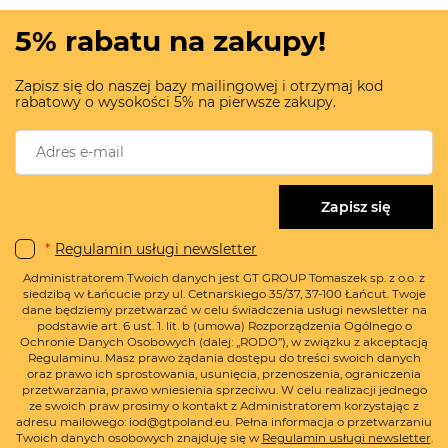
5% rabatu na zakupy!
Zapisz się do naszej bazy mailingowej i otrzymaj kod
rabatowy o wysokości 5% na pierwsze zakupy.
Zapisz się
*
Regulamin usługi newsletter
Administratorem Twoich danych jest GT GROUP Tomaszek sp. z o.o. z
siedzibą w Łańcucie przy ul. Cetnarskiego 35/37, 37-100 Łańcut. Twoje
dane będziemy przetwarzać w celu świadczenia usługi newsletter na
podstawie art. 6 ust. 1. lit. b (umowa) Rozporządzenia Ogólnego o
Ochronie Danych Osobowych (dalej: „RODO”), w związku z akceptacją
Regulaminu. Masz prawo żądania dostępu do treści swoich danych
oraz prawo ich sprostowania, usunięcia, przenoszenia, ograniczenia
przetwarzania, prawo wniesienia sprzeciwu. W celu realizacji jednego
ze swoich praw prosimy o kontakt z Administratorem korzystając z
adresu mailowego: iod@gtpoland.eu. Pełna informacja o przetwarzaniu
Twoich danych osobowych znajduję się w
Regulamin usługi newsletter
.