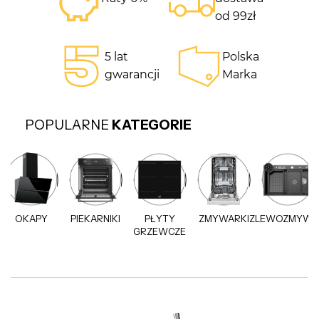
od 99zł
5 lat
Polska
gwarancji
Marka
POPULARNE
KATEGORIE
OKAPY
PIEKARNIKI
PŁYTY
ZMYWARKI
ZLEWOZMYWA
GRZEWCZE