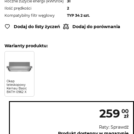
Roczne zużycie energii (kWh/rok)
31
Ilość prędkości
2
Kompatybilny filtr węglowy
TYP 34 2 szt.
Dodaj do listy życzeń
Dodaj do porównania
Warianty produktu:
Okap
teleskopowy
Kernau Basic
BKTH 0962 X
259
00
zł
Raty: Sprawdź
Produkt dostępny w magazynie