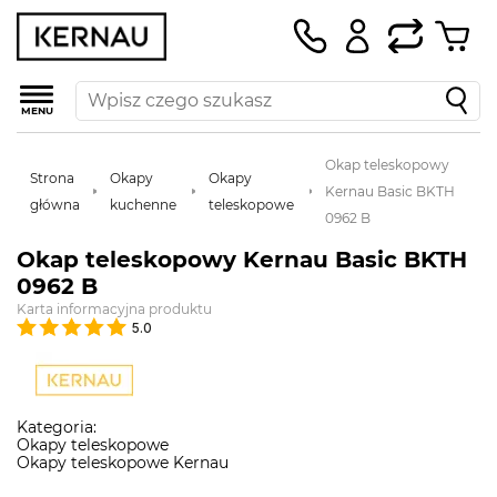
MENU
Okap teleskopowy
Strona
Okapy
Okapy
Kernau Basic BKTH
główna
kuchenne
teleskopowe
0962 B
Okap teleskopowy Kernau Basic BKTH
0962 B
Karta informacyjna produktu
5.0
Kategoria:
Okapy teleskopowe
Okapy teleskopowe Kernau