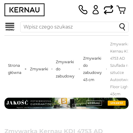
MENU
Zmywarka
Kernau KDI
Zmywarki
4753 AD
Zmywarki
Strona
do
Szuflada na
Zmywarki
do
główna
zabudowy
sztućce
zabudowy
45 cm
Autootwiera
Floor Light
45cm
Zmywarka Kernau KDI 4753 AD