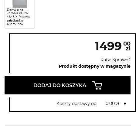
Zmywarka
Kernau KFDW
4643 X Połowa
załadunku
45cm Inox
1499
00
zł
Raty: Sprawdź
Produkt dostępny w magazynie
DODAJ DO KOSZYKA
Koszty dostawy od
0.00 zł