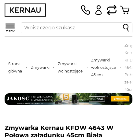
MENU
Zmywa
Kerna
Zmywarki
KFDW
Strona
Zmywarki
Zmywarki
wolnostojące
4643 
główna
wolnostojące
45 cm
Połow
załad
45cm B
Zmywarka Kernau KFDW 4643 W
Połowa załadunku 45cm Biała