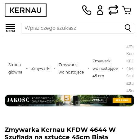
MENU
Zmywa
Kerna
Zmywarki
KFDW
Strona
Zmywarki
Zmywarki
wolnostojące
4644 
główna
wolnostojące
45 cm
Szufla
sztućc
45cm B
Zmywarka Kernau KFDW 4644 W
Szuflada na sztućce 45cm Biała