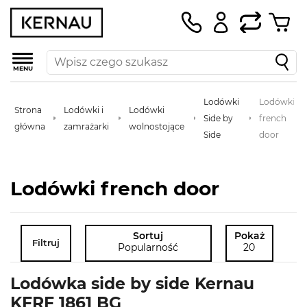
MENU
Lodówki
Lodówki
Strona
Lodówki i
Lodówki
Side by
french
główna
zamrażarki
wolnostojące
Side
door
Lodówki french door
Sortuj
Pokaż
Filtruj
Popularność
20
Lodówka side by side Kernau
KFRF 1861 BG