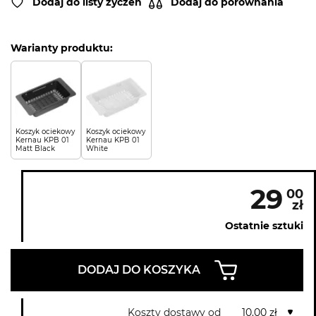
Dodaj do listy życzeń
Dodaj do porównania
Warianty produktu:
Koszyk ociekowy
Koszyk ociekowy
Kernau KPB 01
Kernau KPB 01
Matt Black
White
29
00
zł
Ostatnie sztuki
DODAJ DO KOSZYKA
Koszty dostawy od
10.00 zł