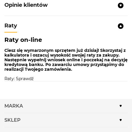
Black, KGS Y 6078 1B1D Black Metallic
Opinie klientów
Raty
Raty on-line
Ciesz się wymarzonym sprzętem już dzisiaj! Skorzystaj z
kalkulatora i oszacuj wysokość swojej raty za zakupy.
Następnie wypełnij wniosek online i poczekaj na decyzję
kredytową banku. Po zawarciu umowy przystąpimy do
realizacji Twojego zamówienia.
Raty: Sprawdź
MARKA
SKLEP