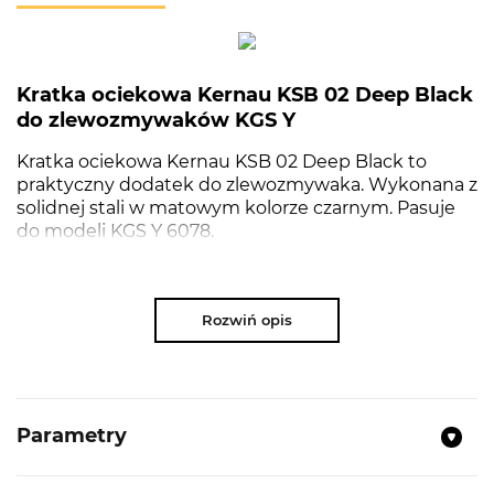
Kratka ociekowa Kernau KSB 02 Deep Black
do zlewozmywaków KGS Y
Kratka ociekowa Kernau KSB 02 Deep Black to
praktyczny dodatek do zlewozmywaka. Wykonana z
solidnej stali w matowym kolorze czarnym. Pasuje
do modeli KGS Y 6078.
Rozwiń opis
NAJWAŻNIEJSZE PARAMETRY
Rodzaj:
Kratka ociekowa
Grubość:
3 mm
Parametry
Kolor:
Czarny mat
Dedykowany model:
KGS Y 6078 1B1D Deep