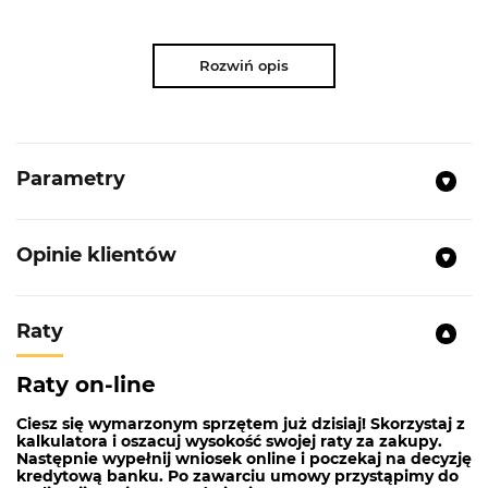
wody. Nakładka chroni przed zanieczyszczeniami,
jednocześnie dodając estetyki. Korek push-push
umożliwia wygodne zamykanie i otwieranie
Rozwiń opis
odpływu jednym naciśnięciem, łącząc praktyczność
z elegancją. Idealne rozwiązanie do każdej kuchni.
Parametry
NAJWANIEJSZE PARAMETRY
Kolor:
Copper
Opinie klientów
Syfon Saving Space:
Tak
Do zlewozmywaków granitowych
jednokomorowych:
Tak
Raty
Korek automatyczny:
Tak
Raty on-line
Nakładka na odpływ:
Tak
Ciesz się wymarzonym sprzętem już dzisiaj! Skorzystaj z
kalkulatora i oszacuj wysokość swojej raty za zakupy.
Następnie wypełnij wniosek online i poczekaj na decyzję
kredytową banku. Po zawarciu umowy przystąpimy do