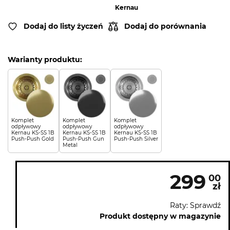
Kernau
Dodaj do listy życzeń
Dodaj do porównania
Warianty produktu:
Komplet
Komplet
Komplet
odpływowy
odpływowy
odpływowy
Kernau KS-SS 1B
Kernau KS-SS 1B
Kernau KS-SS 1B
Push-Push Gold
Push-Push Gun
Push-Push Silver
Metal
299
00
zł
Raty: Sprawdź
Produkt dostępny w magazynie