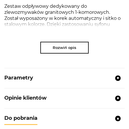
Zestaw odpływowy dedykowany do
zlewozmywaków granitowych 1-komorowych.
Został wyposażony w korek automatyczny i sitko o
stalowym kolorze. Dzięki zastosowaniu syfonu
Saving Space zyskujesz dużą przestrzeń w szafce
poniżej zlewozmywaka. Wysoka jakość wykonania
gwarantuje pewność produktu i spokój na lata.
Rozwiń opis
NAJWAŻNIEJSZE PARAMETRY:
Parametry
Przeznaczenie:
do zlewów granitowych marki
Kernau
Syfon Saving Space 2- komorowy
Opinie klientów
Korek automatyczny
Do pobrania
Syfon oszczędzający miejsce