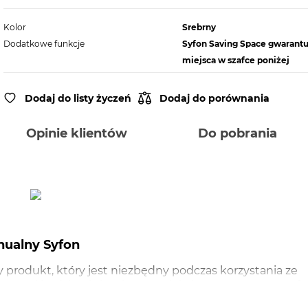
Kolor
Srebrny
Dodatkowe funkcje
Syfon Saving Space gwarantu
miejsca w szafce poniżej
Dodaj do listy życzeń
Dodaj do porównania
Opinie klientów
Do pobrania
ualny Syfon
produkt, który jest niezbędny podczas korzystania ze
ostał będzie Ci służył przez wiele lat. Zastosowany syf
e poniżej. Produkt przeznaczony do zlewozmywaków