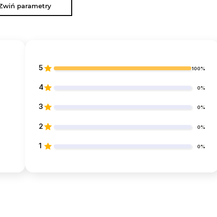
Zwiń parametry
5
100%
4
0%
3
0%
2
0%
1
0%