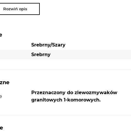
Rozwiń opis
NAJWAŻNIEJSZE PARAMETRY:
e
Przeznaczenie:
do zlewów granitowych mar
Srebrny/Szary
Kernau
Srebrny
Syfon Saving Space 1-komorowy
Korek manualny
czne
Przeznaczony do zlewozmywaków
e
granitowych 1-komorowych.
ć
ie z
ażdy
e