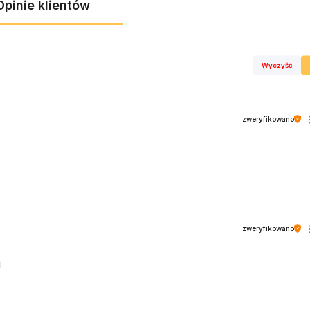
Opinie klientów
Wyczyść
zweryfikowano
zweryfikowano
u