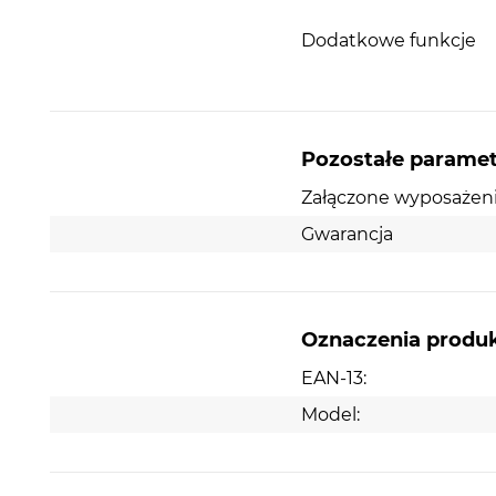
Bez komplikacji
Dodatkowe funkcje
Korek manualny
umożliwia ręczne odblokowywan
blokowanie ujścia wody z komory. Zamknięcie sitk
następuję poprzez jego ręczne naciśnięcie. W pr
kiedy chcemy wypuścić wodę ze zlewozmywaka
wystarczy ręcznie pociągnąć sitko do góry.
Pozostałe parame
Załączone wyposażen
KER-SS 1B Man pasuje do zlewozmywaków grani
Kernau 1-komorowych.
Gwarancja
Oznaczenia produ
EAN-13:
Model: