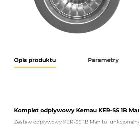
Opis produktu
Parametry
Komplet odpływowy Kernau KER-SS 1B Man
Zestaw odpływowy KER-SS 1B Man to funkcjonalny 
zlewozmywaka. Dzięki trwałym materiałom z jakich z
Saving Space gwarantuje więcej miejsca w szafc