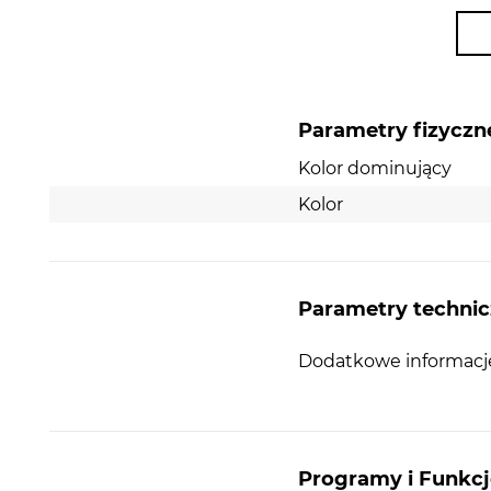
granitowych 1-komorowych.
Parametry fizyczn
Kolor dominujący
Kolor
Parametry techni
Oszczędność miejsca
Dodatkowe informacj
Komplet KER-SS 1B Manual posiada
syfon Saving
Space
. Jego profil zapewnia znacznie
większą iloś
wolnego
miejsca w szafce poniżej. Takie rozwiązan
pewnością doceni właściciel małej kuchni, gdzie k
centymetr ma ogromne znaczenie.
Programy i Funkcj