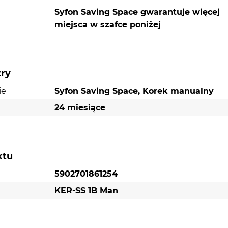
Syfon Saving Space gwarantuje więcej
miejsca w szafce poniżej
ie i
a,
zypadku
try
ie
Syfon Saving Space, Korek manualny
towych
24 miesiące
ktu
5902701861254
KER-SS 1B Man