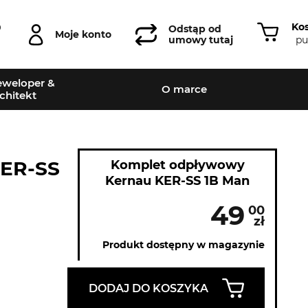
Ko
0
Odstąp od
Moje konto
pu
umowy tutaj
weloper &
O marce
chitekt
KER-SS
Komplet odpływowy
Kernau KER-SS 1B Man
49
00
zł
Produkt dostępny w magazynie
DODAJ DO KOSZYKA