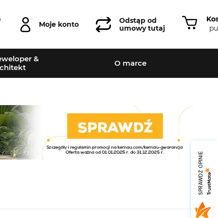
Ko
0
Odstąp od
Moje konto
pu
umowy tutaj
weloper &
O marce
chitekt
SPRAWDŹ OPINIE