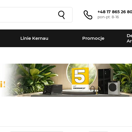
+48 17 865 26 8
pon-pt: 8-16
De
Linie Kernau
Promocje
Ar