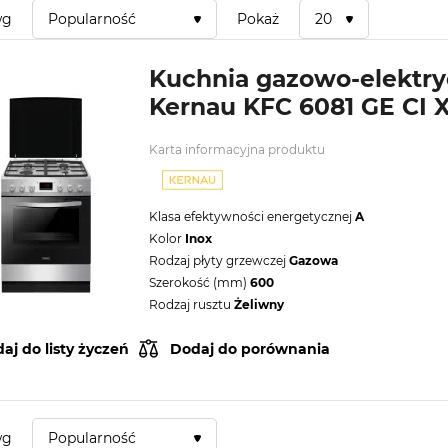
wg
Popularność
Pokaż
20
Kuchnia gazowo-elektr
Kernau KFC 6081 GE CI 
Karta informacyjna produktu
Klasa efektywności energetycznej
A
Kolor
Inox
Rodzaj płyty grzewczej
Gazowa
Szerokość (mm)
600
Rodzaj rusztu
Żeliwny
aj do listy życzeń
Dodaj do porównania
wg
Popularność