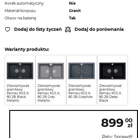
Korek automatyczny
Nie
Materiał korpusu
Granit
Otwor na baterię
Tak
Dodaj do listy życzeń
Dodaj do porównania
Warianty produktu:
Zlewozmywak
Zlewozmywak
Zlewozmywak
Zlewozmywak
granitowy
granitowy
granitowy
granitowy
Kernau KGS A
Kernau KGS A
Kernau KGS A
Kernau KGS A
80 2B Black
80 2B Grey
80 2B Graphite
80 2B Deep
Metallic
Metallic
Black
899
00
zł
Raty: Sprawdź