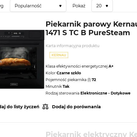
wg
Popularność
Pokaż
20
Piekarnik parowy Kern
1471 S TC B PureSteam
Karta informacyjna produktu
Klasa efektywności energetycznej
A+
Kolor
Czarne szkło
Pojemność piekarnika (l)
72
Minutnik
Tak
Rodzaj sterowania
Elektroniczne - Dotykowe
aj do listy życzeń
Dodaj do porównania
Piekarnik elektryczny K