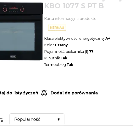
KBO 1077 S PT B
Karta informacyjna produktu
Klasa efektywności energetycznej
A+
Kolor
Czarny
Pojemność piekarnika (l)
77
Minutnik
Tak
Termoobieg
Tak
aj do listy życzeń
Dodaj do porównania
wg
Popularność