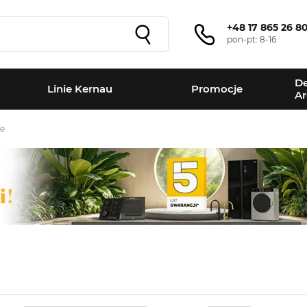
+48 17 865 26 8
pon-pt: 8-16
De
Linie Kernau
Promocje
Ar
we