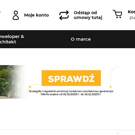
Ko
0
Odstąp od
Moje konto
pu
umowy tutaj
weloper &
O marce
chitekt