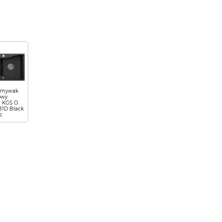
zmywak
owy
 KGS O
B1D Black
c