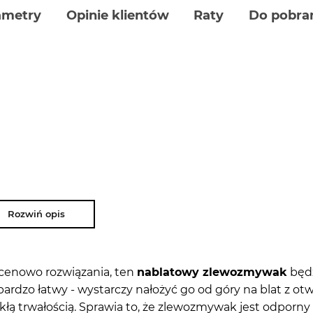
ametry
Opinie klientów
Raty
Do pobra
Rozwiń opis
e cenowo rozwiązania, ten
nablatowy zlewozmywak
będz
rdzo łatwy - wystarczy nałożyć go od góry na blat z ot
ykłą trwałością. Sprawia to, że zlewozmywak jest odporny