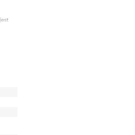
jest
w bez
możesz
nki i
o prawej
baterię