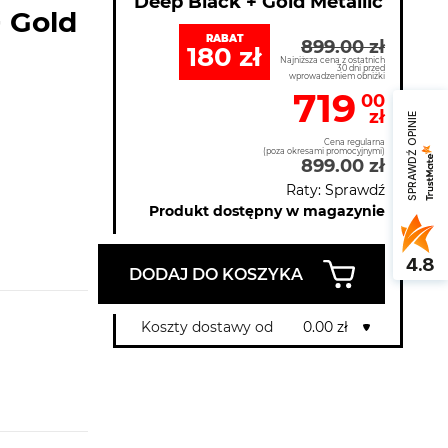
Deep Black + Gold Metallic
 Gold
RABAT
899.00 zł
180 zł
Najniższa cena z ostatnich
30 dni przed
wprowadzeniem obniżki
719
00
zł
SPRAWDŹ OPINIE
Cena regularna
(poza okresami promocyjnymi)
899.00 zł
Raty: Sprawdź
Produkt dostępny w magazynie
4.8
DODAJ DO KOSZYKA
Koszty dostawy od
0.00 zł