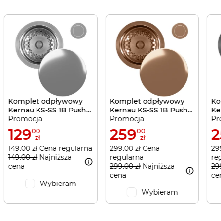
Komplet odpływowy
Komplet odpływowy
Ko
Kernau KS-SS 1B Push-
Kernau KS-SS 1B Push-
Ke
Promocja
Promocja
Pr
Push Silver
Push Copper
Pu
129
259
2
00
00
zł
zł
149.00 zł Cena regularna
299.00 zł Cena
29
149.00 zł
Najniższa
regularna
re
cena
299.00 zł
Najniższa
29
cena
ce
Wybieram
Wybieram