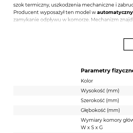
szok termiczny, uszkodzenia mechaniczne i zabru
Producent wyposażył ten model w
automatyczny
zamykanie odpływu w komorze. Mechanizm znajduj
tylko pokrętło umożliwiające obsługę korka. Dzi
konieczności moczenia ręki w zabrudzonej wodzie
Ten zlewozmywak ma
ociekacz
, który przyda si
ułożyć umyte naczynia, wykorzystać go do odmraża
patelnie. Dzięki temu, że zlew jest
odwracalny
, m
zależności od swoich preferencji czy schematu kuch
Parametry fizyczn
albo po lewej stronie. Ten model ma fabrycznie
wy
Kolor
kuchenną i dozownik na płyn do mycia naczyń.
Wysokość (mm)
Szerokość (mm)
Głębokość (mm)
Wymiary komory głó
W x S x G