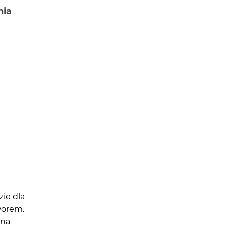
nia
ie dla
worem.
 na