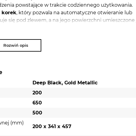
dzenia powstające w trakcie codziennego użytkowania.
 korek
, który pozwala na automatyczne otwieranie lub
e się pod zlewem, a na jego powierzchni umieszczone 
ęki takiemu rozwiązaniu jednym ruchem otworzysz odpły
.
Rozwiń opis
ę podczas codziennych robót kuchennych. Na ociekaczu 
nia mrożonek, a także odstawiać na niego rozgrzane gar
ożesz go zamontować w wybrany przez siebie sposób. W
ni, zlew możesz osadzić tak, aby ociekacz znalazł się p
e
cięte otwory
, dzięki czemu bez problemu zamontujesz 
Deep Black, Gold Metallic
200
650
500
wnej (mm)
200 x 341 x 457