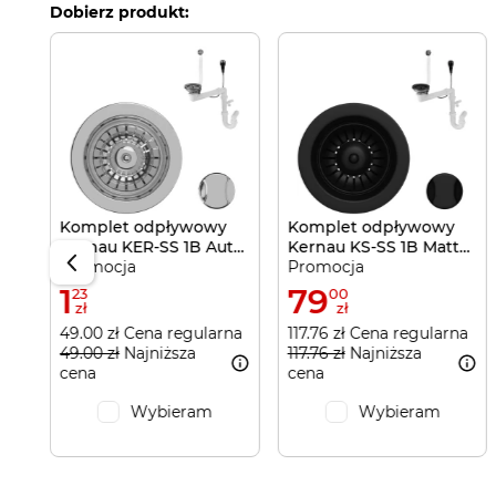
Dobierz produkt:
e
rna
Komplet odpływowy
Komplet odpływowy
Kernau KER-SS 1B Aut
Kernau KS-SS 1B Matt
Promocja
Promocja
Silver
Black
1
79
23
00
zł
zł
49.00 zł Cena regularna
117.76 zł Cena regularna
49.00 zł
Najniższa
117.76 zł
Najniższa
cena
cena
Wybieram
Wybieram