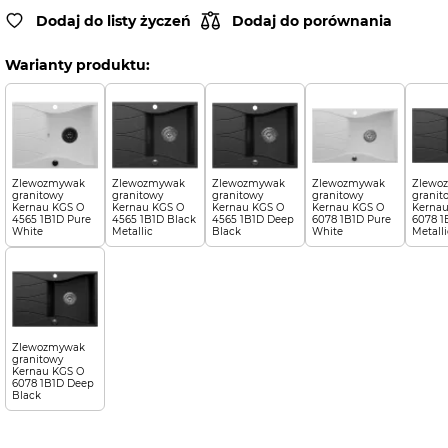
Dodaj do listy życzeń
Dodaj do porównania
Warianty produktu:
Zlewozmywak
Zlewozmywak
Zlewozmywak
Zlewozmywak
Zlewo
granitowy
granitowy
granitowy
granitowy
granit
Kernau KGS O
Kernau KGS O
Kernau KGS O
Kernau KGS O
Kernau
4565 1B1D Pure
4565 1B1D Black
4565 1B1D Deep
6078 1B1D Pure
6078 1
White
Metallic
Black
White
Metalli
Zlewozmywak
granitowy
Kernau KGS O
6078 1B1D Deep
Black