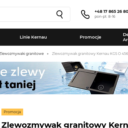
+48 17 865 26 8
pon-pt: 8-16
De
Linie Kernau
Promocje
Ar
Zlewozmywaki granitowe
Zlewozmywak granitowy Kernau KGS O 4565 
Promocja
Zlewozmywak granitowy Ker