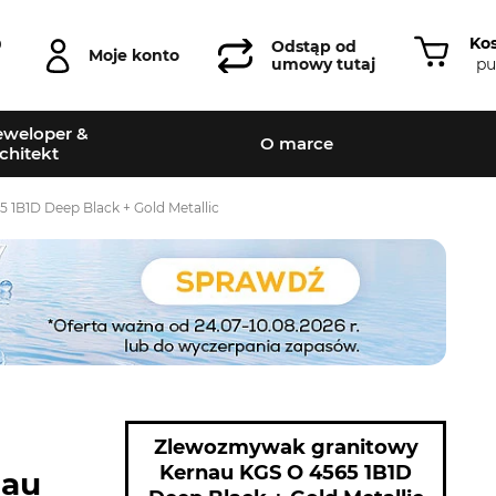
Ko
0
Odstąp od
Moje konto
pu
umowy tutaj
weloper &
O marce
chitekt
1B1D Deep Black + Gold Metallic
Zlewozmywak granitowy
Kernau KGS O 4565 1B1D
nau