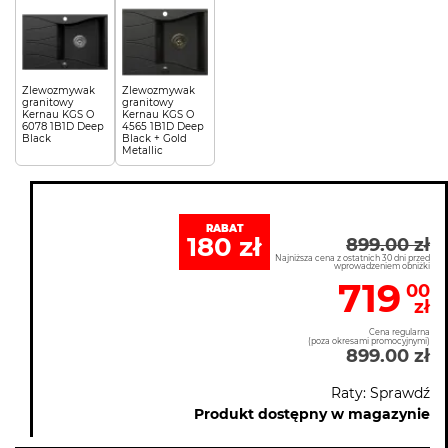
Zlewozmywak
Zlewozmywak
granitowy
granitowy
Kernau KGS O
Kernau KGS O
6078 1B1D Deep
4565 1B1D Deep
Black
Black + Gold
Metallic
RABAT
180 zł
899.00 zł
Najniższa cena z ostatnich 30 dni przed
wprowadzeniem obniżki
719
00
zł
Cena regularna
(poza okresami promocyjnymi)
899.00 zł
Raty: Sprawdź
Produkt dostępny w magazynie