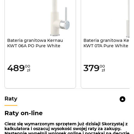
Bateria granitowa Kernau
Bateria granitowa Ker
KWT 06A PO Pure White
KWT 07A Pure White
489
379
00
00
zł
zł
Raty
Raty on-line
Ciesz się wymarzonym sprzętem już dzisiaj! Skorzystaj z
kalkulatora i oszacuj wysokość swojej raty za zakupy.
Następnie wypełnij wniosek online i poczekaj na decyzję