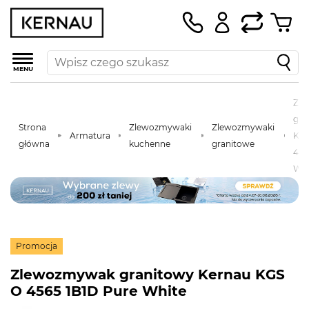
MENU
Zl
gra
Strona
Zlewozmywaki
Zlewozmywaki
Armatura
Ker
główna
kuchenne
granitowe
456
Whi
Promocja
Zlewozmywak granitowy Kernau KGS
O 4565 1B1D Pure White