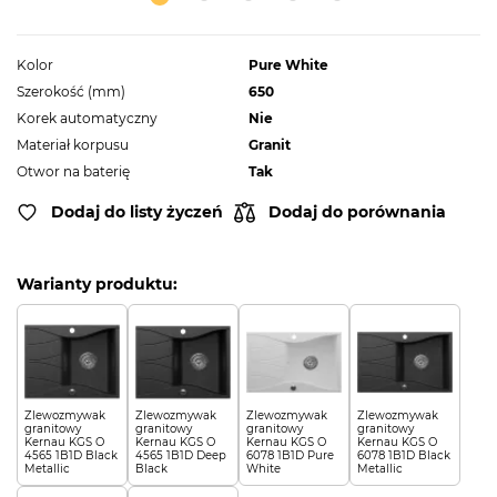
Kolor
Pure White
Szerokość (mm)
650
Korek automatyczny
Nie
Materiał korpusu
Granit
Otwor na baterię
Tak
Dodaj do listy życzeń
Dodaj do porównania
Warianty produktu:
Zlewozmywak
Zlewozmywak
Zlewozmywak
Zlewozmywak
granitowy
granitowy
granitowy
granitowy
Kernau KGS O
Kernau KGS O
Kernau KGS O
Kernau KGS O
4565 1B1D Black
4565 1B1D Deep
6078 1B1D Pure
6078 1B1D Black
Metallic
Black
White
Metallic