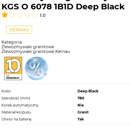
KGS O 6078 1B1D Deep Black
1.0
Kategoria:
Zlewozmywaki granitowe
Zlewozmywaki granitowe Kernau
Kolor
Deep Black
Szerokość (mm)
780
Korek automatyczny
Nie
Materiał korpusu
Granit
Otwor na baterię
Tak