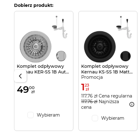
Dobierz produkt:
e
rna
Komplet odpływowy
Komplet odpływowy
Kernau KER-SS 1B Aut
Kernau KS-SS 1B Matt
Promocja
Silver
Black
1
23
49
00
zł
zł
117.76 zł Cena regularna
117.76 zł
Najniższa
cena
Wybieram
Wybieram