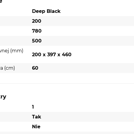
e
Deep Black
200
780
500
wnej (mm)
200 x 397 x 460
a (cm)
60
try
1
Tak
Nie