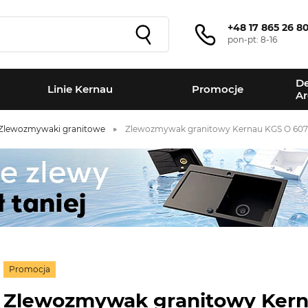
+48 17 865 26 8
pon-pt: 8-16
De
Linie Kernau
Promocje
Ar
Zlewozmywaki granitowe
Zlewozmywak granitowy Kernau KGS O 6078
Promocja
Zlewozmywak granitowy Ker