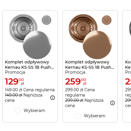
Komplet odpływowy
Komplet odpływowy
Ko
Kernau KS-SS 1B Push-
Kernau KS-SS 1B Push-
Ke
Promocja
Promocja
Pr
Push Silver
Push Copper
Pu
129
259
2
00
00
zł
zł
149.00 zł Cena regularna
299.00 zł Cena
29
149.00 zł
Najniższa
regularna
re
cena
299.00 zł
Najniższa
29
cena
ce
Wybieram
Wybieram