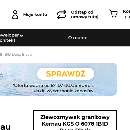
Ko
0
Odstąp od
Moje konto
pu
umowy tutaj
weloper &
O marce
chitekt
 1B1D Deep Black
Zlewozmywak granitowy
Kernau KGS O 6078 1B1D
nau