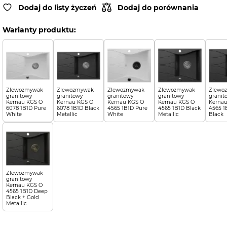
Dodaj do listy życzeń
Dodaj do porównania
Warianty produktu:
Zlewozmywak
Zlewozmywak
Zlewozmywak
Zlewozmywak
Zlewo
granitowy
granitowy
granitowy
granitowy
granit
Kernau KGS O
Kernau KGS O
Kernau KGS O
Kernau KGS O
Kernau
6078 1B1D Pure
6078 1B1D Black
4565 1B1D Pure
4565 1B1D Black
4565 1
White
Metallic
White
Metallic
Black
Zlewozmywak
granitowy
Kernau KGS O
4565 1B1D Deep
Black + Gold
Metallic