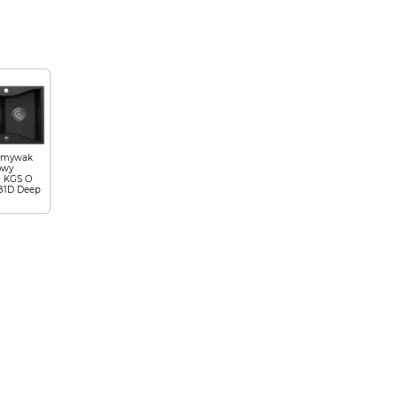
zmywak
owy
 KGS O
B1D Deep