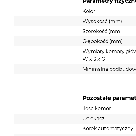
Parametry fizyczn
Kolor
Wysokość (mm)
Szerokość (mm)
Głębokość (mm)
Wymiary komory głó
W x S x G
Minimalna podbudow
Pozostałe parame
Ilość komór
Ociekacz
Korek automatyczny