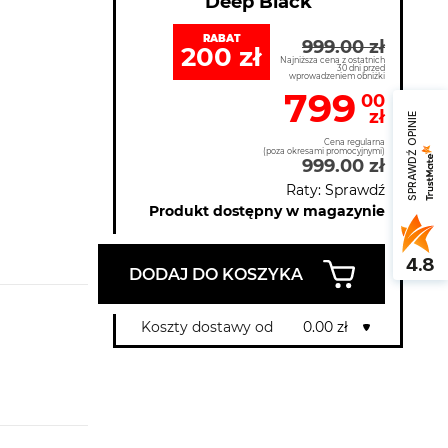
Deep Black
RABAT
999.00 zł
200 zł
Najniższa cena z ostatnich
30 dni przed
wprowadzeniem obniżki
799
00
zł
SPRAWDŹ OPINIE
Cena regularna
(poza okresami promocyjnymi)
999.00 zł
Raty: Sprawdź
Produkt dostępny w magazynie
4.8
DODAJ DO KOSZYKA
Koszty dostawy od
0.00 zł