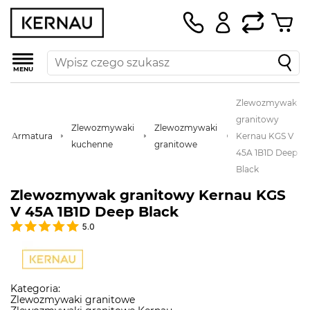
MENU
Zlewozmywak
granitowy
Zlewozmywaki
Zlewozmywaki
Armatura
Kernau KGS V
kuchenne
granitowe
45A 1B1D Deep
Black
Zlewozmywak granitowy Kernau KGS
V 45A 1B1D Deep Black
5.0
Kategoria:
Zlewozmywaki granitowe