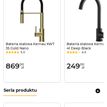
Bateria stalowa Kernau KWT
Bateria stalowa Kerna
35 Gold Nano
41 Deep Black
5.0
4.0
869
249
00
00
zł
zł
Seria produktu