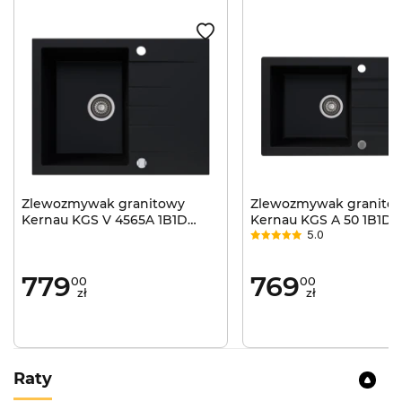
Zlewozmywak granitowy
Zlewozmywak granito
Kernau KGS V 4565A 1B1D
Kernau KGS A 50 1B1D
5.0
Deep Black
Black
779
769
00
00
zł
zł
Raty