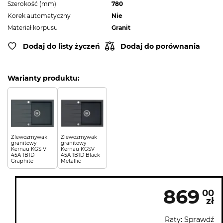
Szerokość (mm)
780
Korek automatyczny
Nie
Materiał korpusu
Granit
Dodaj do listy życzeń
Dodaj do porównania
Warianty produktu:
Zlewozmywak
Zlewozmywak
granitowy
granitowy
Kernau KGS V
Kernau KGSV
45A 1B1D
45A 1B1D Black
Graphite
Metallic
869
00
zł
Raty: Sprawdź