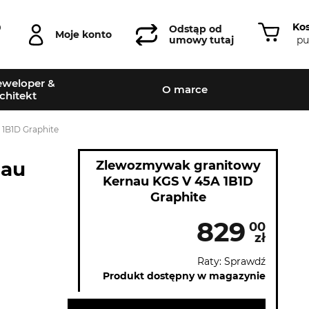
Ko
0
Odstąp od
Moje konto
pu
umowy tutaj
weloper &
O marce
chitekt
1B1D Graphite
nau
Zlewozmywak granitowy
Kernau KGS V 45A 1B1D
Graphite
829
00
zł
Raty: Sprawdź
Produkt dostępny w magazynie