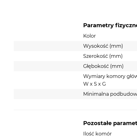
Parametry fizyczn
Kolor
Wysokość (mm)
Szerokość (mm)
Głębokość (mm)
Wymiary komory głó
W x S x G
Minimalna podbudow
Pozostałe parame
Ilość komór