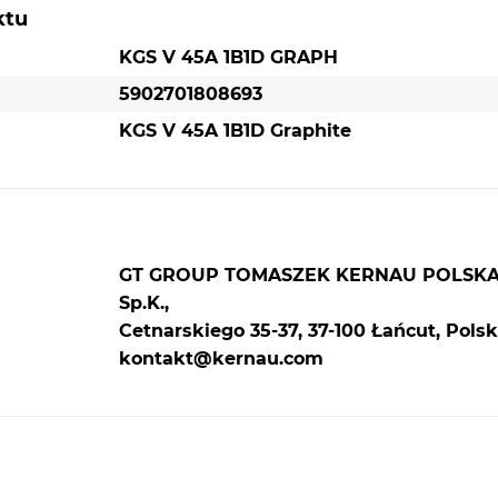
ktu
KGS V 45A 1B1D GRAPH
5902701808693
KGS V 45A 1B1D Graphite
GT GROUP TOMASZEK KERNAU POLSK
Sp.K.,
Cetnarskiego 35-37, 37-100 Łańcut, Polsk
kontakt@kernau.com