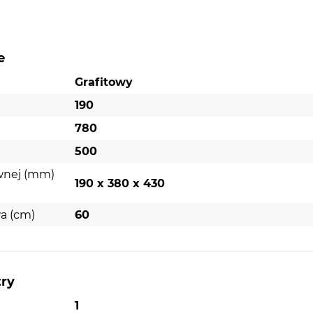
e
Grafitowy
190
780
500
wnej (mm)
190 x 380 x 430
a (cm)
60
try
1