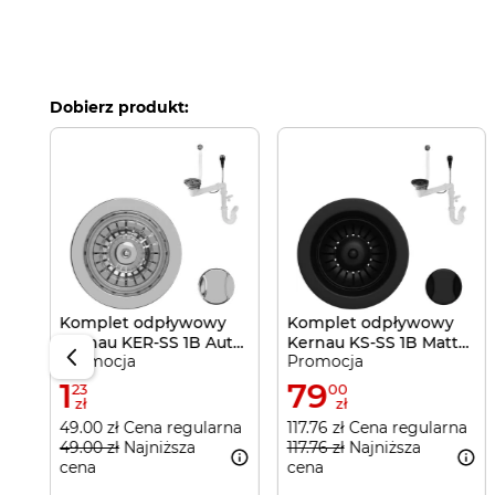
Dobierz produkt:
e
rna
Komplet odpływowy
Komplet odpływowy
Kernau KER-SS 1B Aut
Kernau KS-SS 1B Matt
Promocja
Promocja
Silver
Black
1
79
23
00
zł
zł
49.00 zł Cena regularna
117.76 zł Cena regularna
49.00 zł
Najniższa
117.76 zł
Najniższa
cena
cena