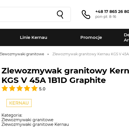
+48 17 865 26 8
pon-pt: 8-16
De
Linie Kernau
Promocje
Ar
Zlewozmywaki granitowe
Zlewozmywak granitowy Kernau KGS V 45A 
Zlewozmywak granitowy Ker
KGS V 45A 1B1D Graphite
5.0
Kategoria:
Zlewozmywaki granitowe
Zlewozmywaki granitowe Kernau