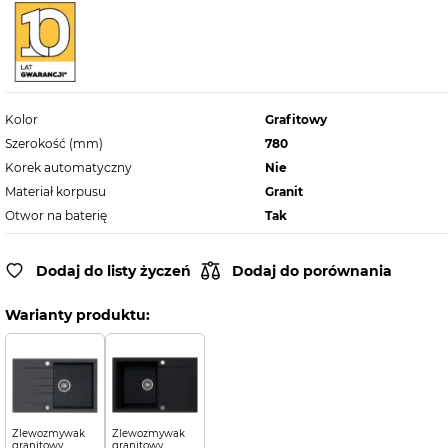
Kolor
Grafitowy
Szerokość (mm)
780
Korek automatyczny
Nie
Materiał korpusu
Granit
Otwor na baterię
Tak
Dodaj do listy życzeń
Dodaj do porównania
Warianty produktu:
Zlewozmywak
Zlewozmywak
granitowy
granitowy