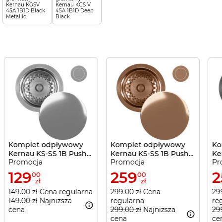
Kernau KGSV
Kernau KGS V
45A 1B1D Black
45A 1B1D Deep
Metallic
Black
Komplet odpływowy
Komplet odpływowy
Ko
Kernau KS-SS 1B Push-
Kernau KS-SS 1B Push-
Ke
Promocja
Promocja
Pr
Push Silver
Push Copper
Pu
129
259
2
00
00
zł
zł
149.00 zł Cena regularna
299.00 zł Cena
29
149.00 zł
Najniższa
regularna
re
cena
299.00 zł
Najniższa
29
cena
ce