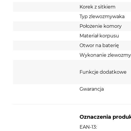
możliwy w szafkach z podbudową o minimalnej
Korek z sitkiem
szerokości 45 cm. Wykonany z wysokiej jakości gra
zlewozmywak wyróżnia się wyjątkową odporności
Typ zlewozmywaka
uszkodzenia mechaniczne oraz szok termiczny, co
Położenie komory
świadczy o jego solidności i trwałości.
Materiał korpusu
Otwor na baterię
Wykonanie zlewozm
Funkcje dodatkowe
Gwarancja
Oznaczenia produ
EAN-13: