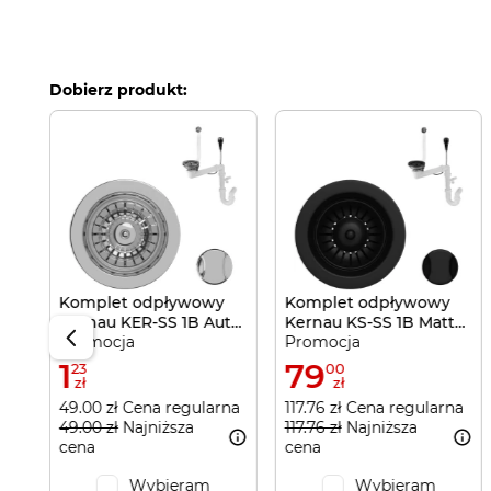
Dobierz produkt:
e
rna
Komplet odpływowy
Komplet odpływowy
Kernau KER-SS 1B Aut
Kernau KS-SS 1B Matt
Promocja
Promocja
Silver
Black
1
79
23
00
zł
zł
49.00 zł Cena regularna
117.76 zł Cena regularna
49.00 zł
Najniższa
117.76 zł
Najniższa
cena
cena
Wybieram
Wybieram