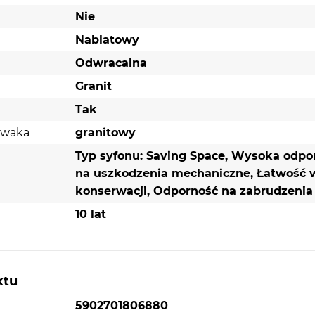
Nie
nitu,
ą na
Nablatowy
Odwracalna
Granit
Tak
SPECYFIKACJA TECHNICZNA
ywaka
granitowy
Typ syfonu: Saving Space, Wysoka odpo
Parametry fizyczne
na uszkodzenia mechaniczne, Łatwość 
Kolor: Beżowy
konserwacji, Odporność na zabrudzenia
Wysokość (mm): 190
10 lat
Szerokość (mm): 470
Głębokość (mm): 500
Wymiary komory głównej (mm) W x S x G: 19
ktu
400 x 358
5902701806880
Minimalna podbudowa (mm): 450