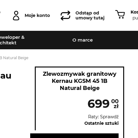
Ko
0
Odstąp od
Moje konto
pu
umowy tutaj
weloper &
O marce
chitekt
 Natural Beige
nau
Zlewozmywak granitowy
Kernau KGSM 45 1B
Natural Beige
699
00
zł
Raty: Sprawdź
Ostatnie sztuki