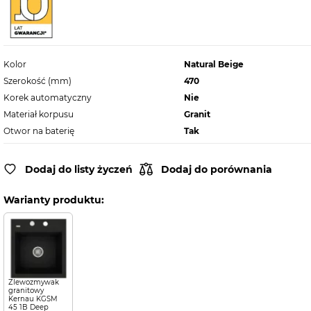
Kolor
Natural Beige
Szerokość (mm)
470
Korek automatyczny
Nie
Materiał korpusu
Granit
Otwor na baterię
Tak
Dodaj do listy życzeń
Dodaj do porównania
Warianty produktu:
Zlewozmywak
granitowy
Kernau KGSM
45 1B Deep