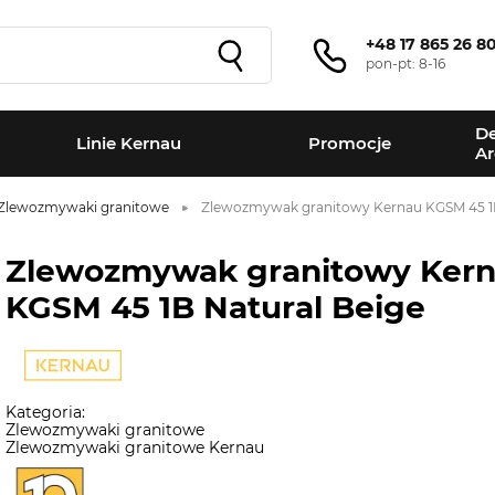
+48 17 865 26 8
pon-pt: 8-16
De
Linie Kernau
Promocje
Ar
Zlewozmywaki granitowe
Zlewozmywak granitowy Kernau KGSM 45 1B
Zlewozmywak granitowy Ker
KGSM 45 1B Natural Beige
Kategoria:
Zlewozmywaki granitowe
Zlewozmywaki granitowe Kernau