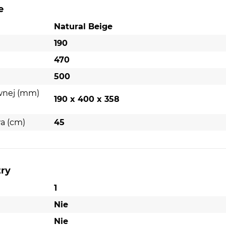
e
Kolor:
Beżowy
Natural Beige
Wysokość (mm):
190
Szerokość (mm):
470
190
Głębokość (mm):
500
470
Ilość komór:
1
500
Typ zlewozmywaka:
Nablatowy
wnej (mm)
190 x 400 x 358
Położenie komory:
Odwracalna
Materiał korpusu:
Granit
a (cm)
45
Otwór na baterię
try
1
ie
Nie
st w 1
Nie
 jest