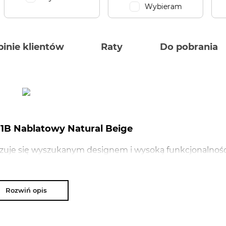
Wybieram
inie klientów
Raty
Do pobrania
B Nablatowy Natural Beige
uje się wyszukanym designem i wysoką funkcjonalnośc
 Dostępny jest w następujących wersjach kolorystyczny
l Beige oraz Deep Black+Gold Metallic.
Rozwiń opis
NAJWAŻNIEJSZE PARAMETRY