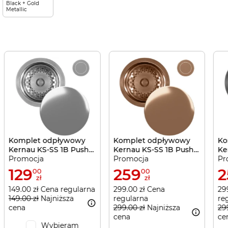
Black + Gold
Metallic
Komplet odpływowy
Komplet odpływowy
Ko
Kernau KS-SS 1B Push-
Kernau KS-SS 1B Push-
Ke
Promocja
Promocja
Pr
Push Silver
Push Copper
Pu
129
259
2
00
00
zł
zł
149.00 zł Cena regularna
299.00 zł Cena
29
149.00 zł
Najniższa
regularna
re
cena
299.00 zł
Najniższa
29
cena
ce
Wybieram