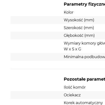
Parametry fizyczn
Kolor
Wysokość (mm)
Szerokość (mm)
Głębokość (mm)
Wymiary komory głó
W x S x G
Minimalna podbudow
Pozostałe parame
KGS M 45 1B Natural Beige
Ilość komór
Zlewozmywak granitowy marki Kernau łączy w sob
Ociekacz
elegancję i wysoką funkcjonalność. Wyposażony je
Korek automatyczny
komorę wraz z ociekaczem. Montaż zlewozmywaka