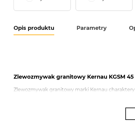
Opis produktu
Parametry
Op
Zlewozmywak granitowy Kernau KGSM 45 1
Zlewozmywak granitowy marki Kernau charakteryz
Wyposażony został w 1 komorę wraz z ociekaczem.
Sand, Graphite, Black Metallic, Pure White, Natura