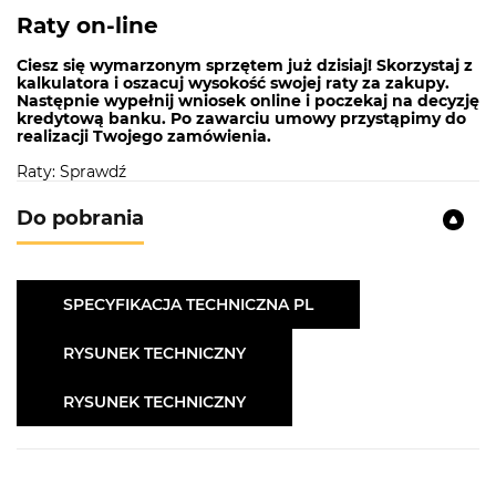
Odpływ:
3 i 1/2"
Raty on-line
Wymiary zewnętrzne:
470 X 500 mm
Ciesz się wymarzonym sprzętem już dzisiaj! Skorzystaj z
kalkulatora i oszacuj wysokość swojej raty za zakupy.
GRANIT
Następnie wypełnij wniosek online i poczekaj na decyzję
kredytową banku. Po zawarciu umowy przystąpimy do
realizacji Twojego zamówienia.
To materiał, który cechuje się wyjątkową trwałością.
Do produkcji zlewów używamy komponentów
Raty: Sprawdź
wysokiej jakości. Potwierdza to 10 letnia gwarancja
na nasze produkty.
Do pobrania
SPECYFIKACJA TECHNICZNA PL
RYSUNEK TECHNICZNY
ODPORNOŚĆ NA SZOK TERMICZNY
RYSUNEK TECHNICZNY
Ta cecha zlewozmywaków granitowych pozwala na
normalne korzystanie ze zlewozmywaka w kuchni
bez obawy o jego uszkodzenie w przypadku wylania
do zlewu gorących cieczy.