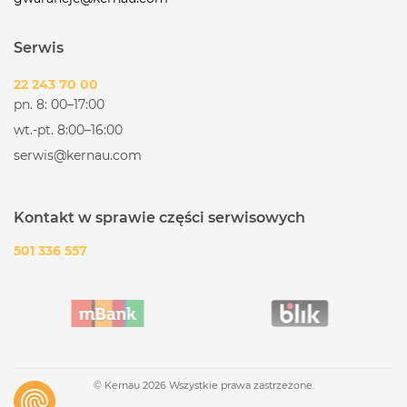
FUNKCJONALNOŚĆ
Serwis
ODPORNOŚĆ NA SZOK TERMICZNY: TAK
WYSOKA ODPORNOŚĆ NA USZKODZENIA
22 243 70 00
MECHANICZNE: TAK
pn. 8: 00–17:00
ŁATWOŚĆ W KONSERWACJI: TAK
wt.-pt. 8:00–16:00
serwis@kernau.com
ODPORNOŚĆ NA ZABRUDZENIA: TAK
PARAMETRY TECHNICZNE
Kontakt w sprawie części serwisowych
ILOŚĆ KOMÓR: 1 KOMORA
501 336 557
WYMIARY ZEWNĘTRZNE: 470 X 500 MM
WYMIARY KOMÓR (S X D X G): 396 X 362 X 190
MM
OTWÓR MONTAŻOWY: WG SZABLONU
INSTALACJA
© Kernau 2026 Wszystkie prawa zastrzeżone.