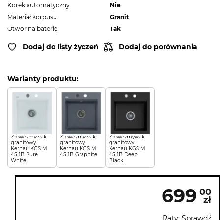
Korek automatyczny
Nie
Materiał korpusu
Granit
Otwor na baterię
Tak
Dodaj do listy życzeń
Dodaj do porównania
Warianty produktu:
Zlewozmywak
Zlewozmywak
Zlewozmywak
granitowy
granitowy
granitowy
Kernau KGS M
Kernau KGS M
Kernau KGS M
45 1B Pure
45 1B Graphite
45 1B Deep
White
Black
699
00
zł
Raty: Sprawdź