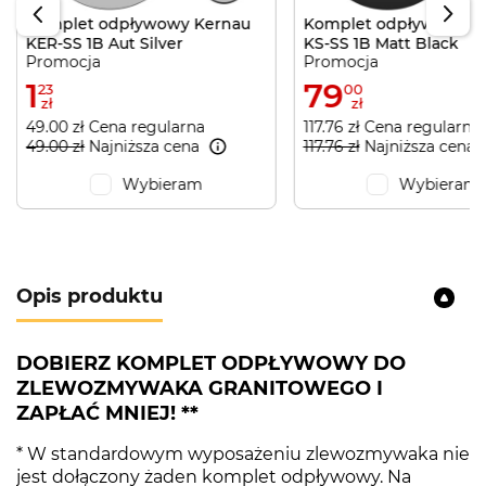
Komplet odpływowy Kernau
Komplet odpływowy K
KER-SS 1B Aut Silver
KS-SS 1B Matt Black
Promocja
Promocja
1
79
23
00
zł
zł
49.00 zł Cena regularna
117.76 zł Cena regularna
49.00 zł
Najniższa cena
117.76 zł
Najniższa cena
Wybieram
Wybieram
Opis produktu
DOBIERZ KOMPLET ODPŁYWOWY DO
ZLEWOZMYWAKA GRANITOWEGO I
ZAPŁAĆ MNIEJ! **
* W standardowym wyposażeniu zlewozmywaka nie
jest dołączony żaden komplet odpływowy. Na