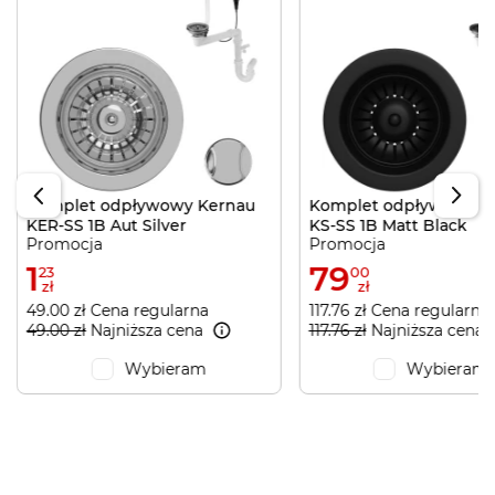
Komplet odpływowy Kernau
Komplet odpływowy K
KER-SS 1B Aut Silver
KS-SS 1B Matt Black
Promocja
Promocja
1
79
23
00
zł
zł
49.00 zł Cena regularna
117.76 zł Cena regularna
49.00 zł
Najniższa cena
117.76 zł
Najniższa cena
Wybieram
Wybieram