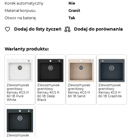
Korek automatyczny
Nie
Materiał korpusu
Granit
Otwor na baterię
Tak
Dodaj do listy życzeń
Dodaj do porównania
Warianty produktu:
Zlewozmywak
Zlewozmywak
Zlewozmywak
Zlewozmywak
granitowy
granitowy
granitowy
granitowy
Kernau KGS H
Kernau KGS H
Kernau KGS H
Kernau KGS H
60 1B Pure
60 1B Deep
60 1B Sand
60 1B Graphite
White
Black
Zlewozmywak