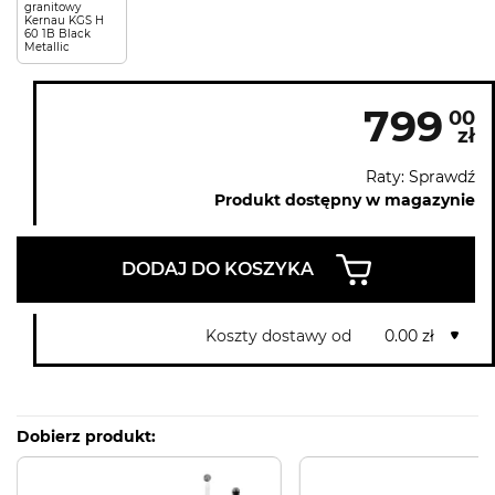
granitowy
Kernau KGS H
60 1B Black
Metallic
799
00
zł
Raty: Sprawdź
Produkt dostępny w magazynie
DODAJ DO KOSZYKA
Koszty dostawy od
0.00 zł
Dobierz produkt: