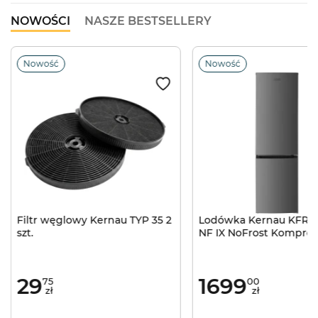
NOWOŚCI
NASZE BESTSELLERY
Nowość
Nowość
Filtr węglowy Kernau TYP 35 2
Lodówka Kernau KFRC 1
szt.
NF IX NoFrost Kompres
inwerterowy 181cm Ino
29
1699
75
00
zł
zł