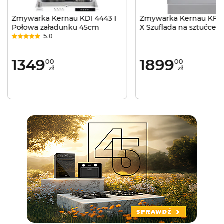
Zmywarka Kernau KDI 4443 I
Zmywarka Kernau KFD
Połowa załadunku 45cm
X Szuflada na sztućce 
5.0
Inox
1349
1899
00
00
zł
zł