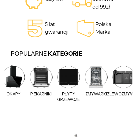
od 99zł
5 lat
Polska
gwarancji
Marka
POPULARNE
KATEGORIE
OKAPY
PIEKARNIKI
PŁYTY
ZMYWARKI
ZLEWOZMYWA
GRZEWCZE