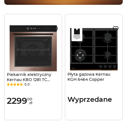
Płyta gazowa Kernau
Piekarnik elektryczny
KGH 6464 Copper
Kernau KBO 1281 TC
5.0
Copper Grill Termoobieg
3D
Wyprzedane
2299
00
zł