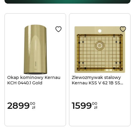
Okap kominowy Kernau
Zlewozmywak stalowy
KCH 0440.1 Gold
Kernau KSS V 62 1B SS
Gold
2899
1599
00
00
zł
zł