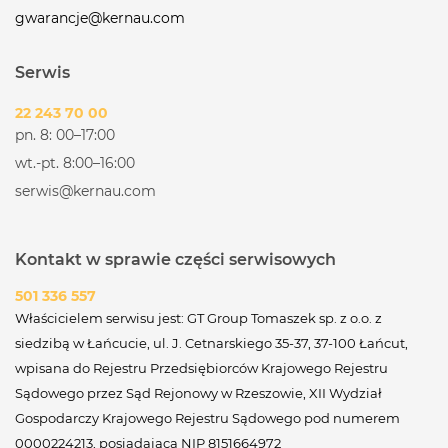
gwarancje@kernau.com
Serwis
22 243 70 00
pn. 8: 00–17:00
wt.-pt. 8:00–16:00
serwis@kernau.com
Kontakt w sprawie części serwisowych
501 336 557
Właścicielem serwisu jest: GT Group Tomaszek sp. z o.o. z
siedzibą w Łańcucie, ul. J. Cetnarskiego 35-37, 37-100 Łańcut,
wpisana do Rejestru Przedsiębiorców Krajowego Rejestru
Sądowego przez Sąd Rejonowy w Rzeszowie, XII Wydział
Gospodarczy Krajowego Rejestru Sądowego pod numerem
0000224213, posiadająca NIP 8151664972