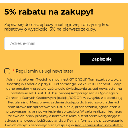
5% rabatu na zakupy!
Zapisz się do naszej bazy mailingowej i otrzymaj kod
rabatowy o wysokości 5% na pierwsze zakupy.
Zapisz się
*
Regulamin usługi newsletter
Administratorem Twoich danych jest GT GROUP Tomaszek sp. z o.o. z
siedzibą w Łańcucie przy ul. Cetnarskiego 35/37, 37-100 Łańcut. Twoje
dane będziemy przetwarzać w celu świadczenia usługi newsletter na
podstawie art. 6 ust. 1. lit. b (umowa) Rozporządzenia Ogólnego o
Ochronie Danych Osobowych (dalej: „RODO”), w związku z akceptacją
Regulaminu. Masz prawo żądania dostępu do treści swoich danych
oraz prawo ich sprostowania, usunięcia, przenoszenia, ograniczenia
przetwarzania, prawo wniesienia sprzeciwu. W celu realizacji jednego
ze swoich praw prosimy o kontakt z Administratorem korzystając z
adresu mailowego: iod@gtpoland.eu. Pełna informacja o przetwarzaniu
Twoich danych osobowych znajduję się w
Regulamin usługi newsletter
.