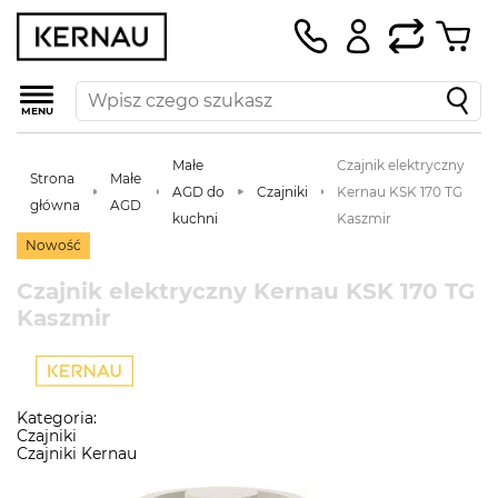
MENU
Małe
Czajnik elektryczny
Strona
Małe
AGD do
Czajniki
Kernau KSK 170 TG
główna
AGD
kuchni
Kaszmir
Nowość
Czajnik elektryczny Kernau KSK 170 TG
Kaszmir
Kategoria:
Czajniki
Czajniki Kernau