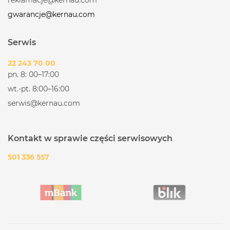
MaxElektro L&L - Częstochowa
Ogrodowa 6
gwarancje@kernau.com
42-200 Częstochowa
Sprawdź godziny otwarcia
Serwis
Max Elektro ALL AGD/RTV - Gliwice
22 243 70 00
Reymonta 16
pn. 8: 00–17:00
44-103 Gliwice
wt.-pt. 8:00–16:00
Sprawdź godziny otwarcia
serwis@kernau.com
Max Elektro AGD RTV KOMPUTERY - Jastrzębie
Zdrój
Kontakt w sprawie części serwisowych
ul. Zielona 2F, Pawilon 333
44-335 Jastrzębie Zdrój
501 336 557
Sprawdź godziny otwarcia
Max Elektro Anna - Jaworzno
Grunwaldzka 74
43-600 Jaworzno
Sprawdź godziny otwarcia