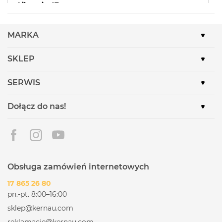
Liburnia 47
43-400 Cieszyn
Sprawdź godziny otwarcia
MARKA
MaxElektro Telmar - Czechowice-Dziedzice
SKLEP
Traugutta 27
43-502 Czechowice-Dziedzice
SERWIS
Sprawdź godziny otwarcia
Dołącz do nas!
MaxElektro Tomsat - Czerwionka-Leszczyny
Rynek 9
44-230 Czerwionka-Leszczyny
Sprawdź godziny otwarcia
MaxElektro Tomsat-1 - Czerwionka-Leszczyny
Obsługa zamówień internetowych
Księdza Pojdy 55
17 865 26 80
44-238 Czerwionka-Leszczyny
pn.-pt. 8:00–16:00
Sprawdź godziny otwarcia
sklep@kernau.com
reklamacje@kernau.com