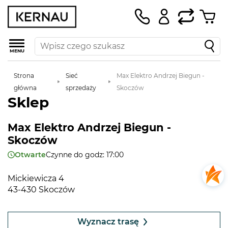
MENU
Strona
Sieć
Max Elektro Andrzej Biegun -
główna
sprzedaży
Skoczów
Sklep
Max Elektro Andrzej Biegun -
Skoczów
Otwarte
Czynne do godz: 17:00
Mickiewicza 4
43-430 Skoczów
Leaflet
|
©
OpenStreetMap
contributors
+
Wyznacz trasę