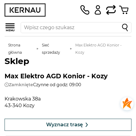
MENU
Strona
Sieć
Max Elektro AGD Konior -
główna
sprzedaży
Kozy
Sklep
Max Elektro AGD Konior - Kozy
Zamknięte
Czynne od godz: 09:00
Krakowska 38a
43-340 Kozy
Leaflet
|
©
OpenStreetMap
contributors
+
Wyznacz trasę
−