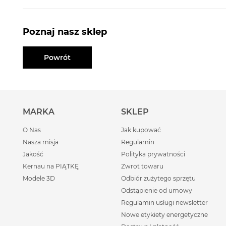
Poznaj nasz sklep
Powrót
MARKA
SKLEP
O Nas
Jak kupować
Nasza misja
Regulamin
Jakość
Polityka prywatności
Kernau na PIĄTKĘ
Zwrot towaru
Modele 3D
Odbiór zużytego sprzętu
Odstąpienie od umowy
Regulamin usługi newsletter
Nowe etykiety energetyczne