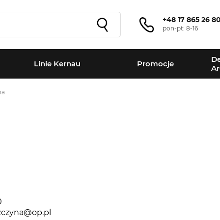
+48 17 865 26 8
pon-pt: 8-16
De
Linie Kernau
Promocje
Ar
na
+
−
0
zczyna@op.pl