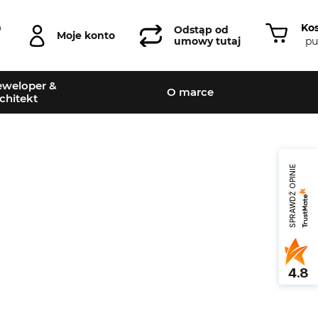
Ko
0
Odstąp od
Moje konto
pu
umowy tutaj
weloper &
O marce
chitekt
SPRAWDŹ OPINIE
Leaflet
|
©
OpenStreetMap
contributors
4.8