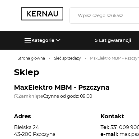
Kategorie
5 Lat gwarancji
Strona główna
Sieć sprzedaży
MaxElektro MBM - Pszczy
Sklep
MaxElektro MBM - Pszczyna
Zamknięte
Czynne od godz: 09:00
Adres
Kontakt
Bielska 24
Tel:
531 009 90
43-200 Pszczyna
e-mail:
max.ps