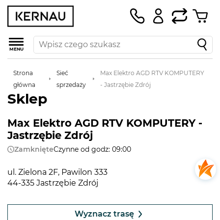
MENU
Strona
Sieć
Max Elektro AGD RTV KOMPUTERY
główna
sprzedaży
- Jastrzębie Zdrój
Sklep
Max Elektro AGD RTV KOMPUTERY -
Jastrzębie Zdrój
Zamknięte
Czynne od godz: 09:00
ul. Zielona 2F, Pawilon 333
44-335 Jastrzębie Zdrój
Leaflet
|
©
OpenStreetMap
contributors
+
Wyznacz trasę