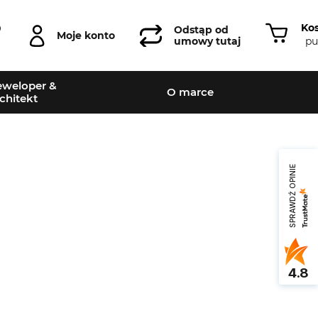
Ko
0
Odstąp od
Moje konto
pu
umowy tutaj
weloper &
O marce
chitekt
SPRAWDŹ OPINIE
Leaflet
|
©
OpenStreetMap
contributors
4.8