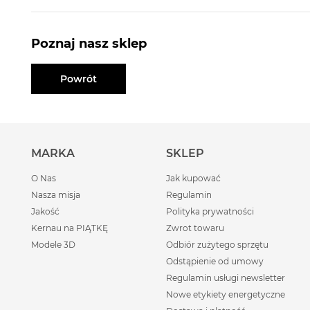
Poznaj nasz sklep
Powrót
MARKA
SKLEP
O Nas
Jak kupować
Nasza misja
Regulamin
Jakość
Polityka prywatności
Kernau na PIĄTKĘ
Zwrot towaru
Modele 3D
Odbiór zużytego sprzętu
Odstąpienie od umowy
Regulamin usługi newsletter
Nowe etykiety energetyczne