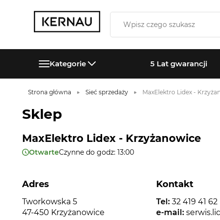
Kategorie
5 Lat gwarancji
Strona główna
Sieć sprzedaży
MaxElektro Lidex - Krzyż
Sklep
MaxElektro Lidex - Krzyżanowice
Otwarte
Czynne do godz: 13:00
Adres
Kontakt
Tworkowska 5
Tel:
32 419 41 62
47-450 Krzyżanowice
e-mail:
serwis.l