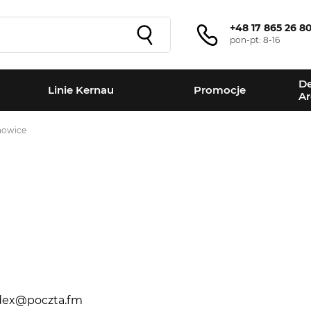
+48 17 865 26 8
pon-pt: 8-16
De
Linie Kernau
Promocje
Ar
anowice
+
−
idex@poczta.fm